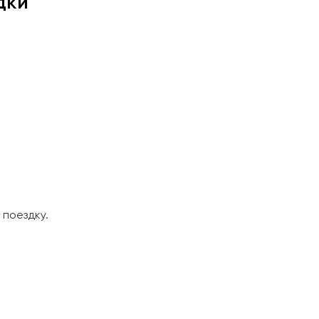
дки
поездку.