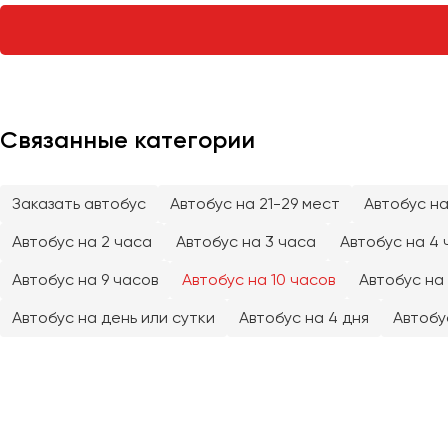
Тверь
Тольятти
Томск
Тула
Тюмень
Связанные категории
Улан-Удэ
Заказать автобус
Автобус на 21-29 мест
Автобус на
Ульяновск
Уфа
Автобус на 2 часа
Автобус на 3 часа
Автобус на 4 
Автобус на 9 часов
Автобус на 10 часов
Автобус на 
Феодосия
Автобус на день или сутки
Автобус на 4 дня
Автобу
Хабаровск
Чебоксары
Челябинск