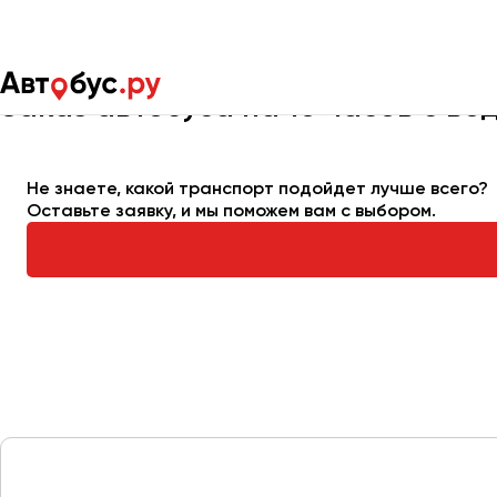
Главная
Автопарк
Заказать автобус
Автобус на 10 часов
Заказ автобуса на 10 часов с во
Москва
Санкт-Пете
Не знаете, какой транспорт подойдет лучше всего?
Оставьте заявку, и мы поможем вам с выбором.
Архангельск
Астрахань
Барнаул
Белгород
Брянск
Великий Новгород