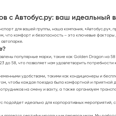
ов с Автобус.ру: ваш идеальный 
нспорт для вашей группы, наша компания, «Автобус.ру», 
ем, что комфорт и безопасность – это ключевые факторы 
 автопарке.
е?
лены популярные марки, такие как Golden Dragon на 58 ме
23 до 58, что позволяет нам удовлетворить потребности к
еменными удобствами, такими как кондиционеры и бесплат
 том, чтобы каждая поездка была комфортной и приятной 
сотрудников на смену и вахту, а также организуем транс
с подойдет идеально для корпоративных мероприятий, св
и является сертифицированным перевозчиком. Мы работае