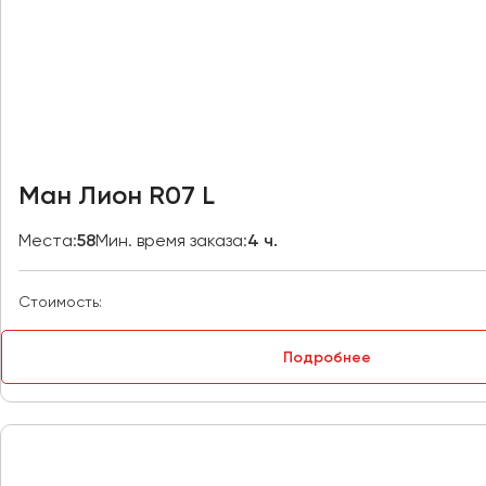
Владивосток
Владикавказ
Владимир
Волгоград
Волжский
Вологда
Воронеж
Ман Лион R07 L
Донецк
Места:
58
Мин. время заказа:
4 ч.
Евпатория
Стоимость:
Екатеринбург
Подробнее
Иваново
Ижевск
Иркутск