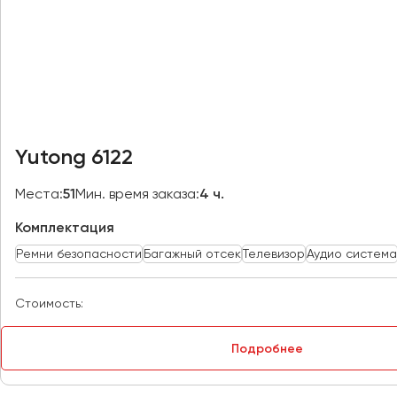
Казань
Калининград
Калуга
Кемерово
Керчь
Киров
Yutong 6122
Краснодар
Красноярск
Места:
51
Мин. время заказа:
4 ч.
Курган
Комплектация
Курск
Ремни безопасности
Багажный отсек
Телевизор
Аудио система
Липецк
Луганск
Стоимость:
Магнитогорск
Подробнее
Макеевка
Махачкала