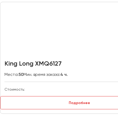
Москва
Мурманск
Набережные Челны
Нижний Новгород
Нижний Тагил
Новокузнецк
Новороссийск
King Long XMQ6127
Новосибирск
Места:
50
Мин. время заказа:
4 ч.
Омск
Орёл
Стоимость:
Оренбург
Подробнее
Пенза
Пермь