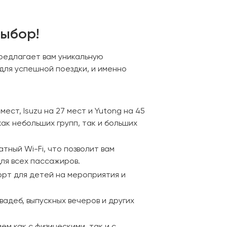
выбор!
предлагает вам уникальную
для успешной поездки, и именно
ст, Isuzu на 27 мест и Yutong на 45
ак небольших групп, так и больших
ный Wi-Fi, что позволит вам
для всех пассажиров.
порт для детей на мероприятия и
адеб, выпускных вечеров и других
м как с физическими, так и с