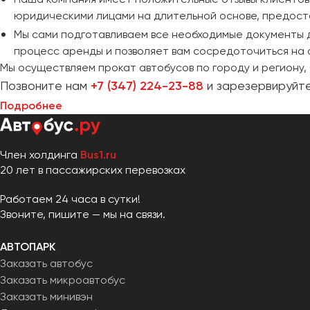
юридическими лицами на длительной основе, предоста
Мы сами подготавливаем все необходимые документы д
процесс аренды и позволяет вам сосредоточиться на 
Мы осуществляем прокат автобусов по городу и региону, 
Позвоните нам
+7 (347) 224-23-88
и зарезервируйте
Подробнее
Член холдинга
Bus1.ru
20 лет в пассажирских перевозках
Работаем 24 часа в сутки!
Звоните, пишите — мы на связи.
АВТОПАРК
Заказать автобус
Заказать микроавтобус
Заказать минивэн