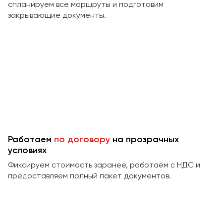
Сургут
спланируем все маршруты и подготовим
закрывающие документы.
Тверь
Тольятти
Томск
Тула
Тюмень
Улан-Удэ
Ульяновск
Уфа
Работаем
по договору
на прозрачных
условиях
Феодосия
Фиксируем стоимость заранее, работаем с НДС и
предоставляем полный пакет документов.
Хабаровск
Чебоксары