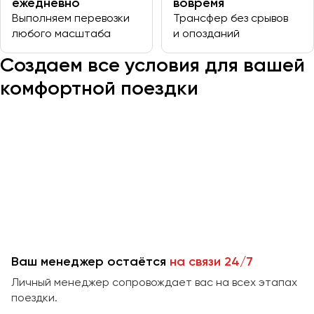
ежедневно
вовремя
Выполняем перевозки
Трансфер без срывов
любого масштаба
и опозданий
Казань
Калининград
Создаем все условия для вашей
Калуга
комфортной поездки
Кемерово
Керчь
Киров
Краснодар
Красноярск
Курган
Курск
Липецк
Ваш менеджер остаётся
на связи 24/7
Луганск
Личный менеджер сопровождает вас на всех этапах
поездки.
Магнитогорск