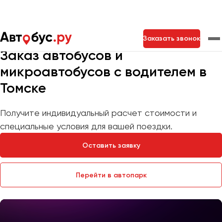
Мы на связи 24/7
Заказать звонок
Заказ автобусов и
микроавтобусов с водителем в
Москва
Санкт-Петербург
Новосибирск
Томске
Екатеринбург
Самара
Казань
Тольятти
Получите индивидуальный расчет стоимости и
специальные условия для вашей поездки.
Архангельск
Оставить заявку
Астрахань
Барнаул
Перейти в автопарк
Белгород
Брянск