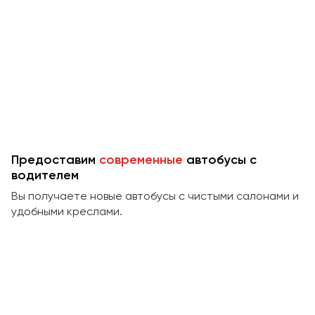
Макеевка
Махачкала
Москва
Мурманск
Набережные Челны
Нижний Новгород
Нижний Тагил
Новокузнецк
Предоставим
современные
автобусы с
водителем
Новороссийск
Новосибирск
Вы получаете новые автобусы с чистыми салонами и
удобными креслами.
Омск
Орёл
Оренбург
Пенза