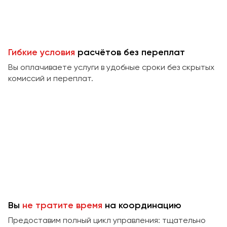
Пермь
Петрозаводск
Псков
Гибкие условия
расчётов без переплат
Ростов-на-Дону
Вы оплачиваете услуги в удобные сроки без скрытых
Рязань
комиссий и переплат.
Самара
Санкт-Петербург
Саранск
Саратов
Севастополь
Симферополь
Смоленск
Сочи
Вы
не тратите время
на координацию
Ставрополь
Предоставим полный цикл управления: тщательно