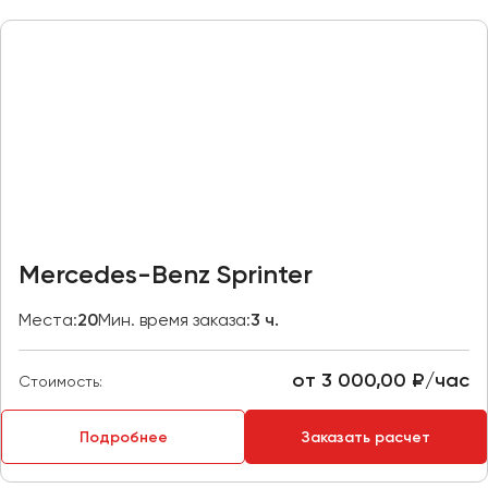
Казань
Калининград
Калуга
Кемерово
Керчь
Киров
Краснодар
Красноярск
Mercedes-Benz Sprinter
Курган
Места:
20
Мин. время заказа:
3 ч.
Курск
от 3 000,00 ₽/час
Липецк
Стоимость:
Луганск
Подробнее
Заказать расчет
Магнитогорск