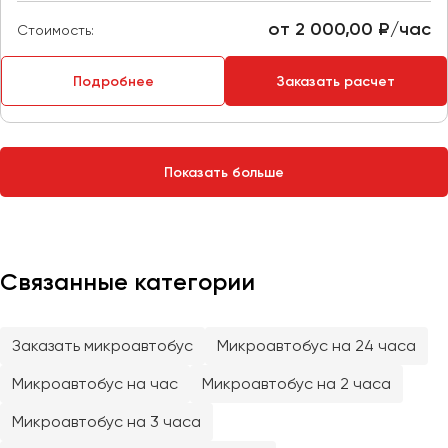
Сургут
от 2 000,00 ₽/час
Стоимость:
Тверь
Подробнее
Заказать расчет
Тольятти
Томск
Тула
Тюмень
Показать больше
Улан-Удэ
Ульяновск
Уфа
Связанные категории
Феодосия
Заказать микроавтобус
Микроавтобус на 24 часа
Хабаровск
Микроавтобус на час
Микроавтобус на 2 часа
Микроавтобус на 3 часа
Чебоксары