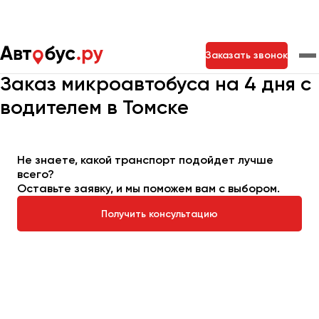
Главная
Автопарк
Заказать микроавтобус
Заказать звонок
Микроавтобус на 4 дня
Заказ микроавтобуса на 4 дня с
водителем в Томске
Москва
Санкт-Петербург
Новосибирск
Екатеринбург
Самара
Казань
Тольятти
Не знаете, какой транспорт подойдет лучше
всего?
Оставьте заявку, и мы поможем вам с выбором.
Архангельск
Астрахань
Получить консультацию
Барнаул
Белгород
Брянск