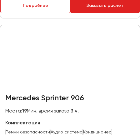
Подробнее
Заказать расчет
Пермь
Петрозаводск
Псков
Ростов-на-Дону
Рязань
Самара
Санкт-Петербург
Саранск
Саратов
Mercedes Sprinter 906
Севастополь
Симферополь
Места:
19
Мин. время заказа:
3 ч.
Смоленск
Комплектация
Сочи
Ремни безопасности
Аудио система
Кондиционер
Ставрополь