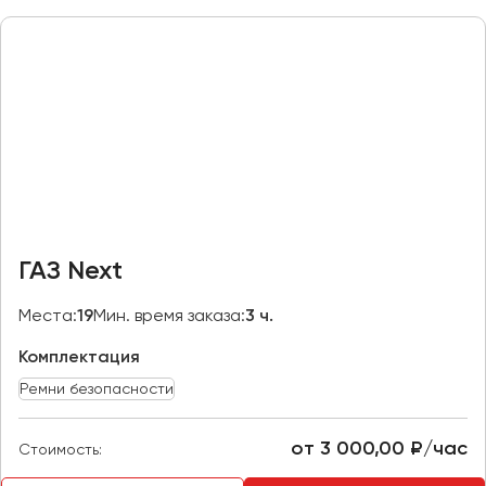
Макеевка
Махачкала
Москва
Мурманск
Набережные Челны
Нижний Новгород
Нижний Тагил
Новокузнецк
ГАЗ Next
Новороссийск
Новосибирск
Места:
19
Мин. время заказа:
3 ч.
Комплектация
Омск
Орёл
Ремни безопасности
Оренбург
от 3 000,00 ₽/час
Стоимость:
Пенза