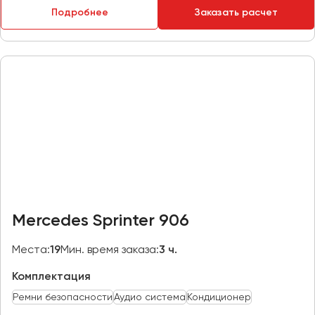
Подробнее
Заказать расчет
Пермь
Петрозаводск
Псков
Ростов-на-Дону
Рязань
Самара
Санкт-Петербург
Саранск
Саратов
Mercedes Sprinter 906
Севастополь
Симферополь
Места:
19
Мин. время заказа:
3 ч.
Смоленск
Комплектация
Сочи
Ремни безопасности
Аудио система
Кондиционер
Ставрополь