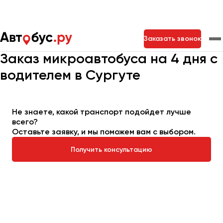
Главная
Автопарк
Заказать микроавтобус
Заказать звонок
Микроавтобус на 4 дня
Заказ микроавтобуса на 4 дня с
водителем в Сургуте
Москва
Санкт-Петербург
Новосибирск
Екатеринбург
Самара
Казань
Тольятти
Не знаете, какой транспорт подойдет лучше
всего?
Оставьте заявку, и мы поможем вам с выбором.
Архангельск
Астрахань
Получить консультацию
Барнаул
Белгород
Брянск