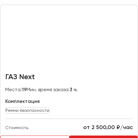
Макеевка
Махачкала
Москва
Мурманск
Набережные Челны
Нижний Новгород
Нижний Тагил
Новокузнецк
ГАЗ Next
Новороссийск
Новосибирск
Места:
19
Мин. время заказа:
3 ч.
Комплектация
Омск
Орёл
Ремни безопасности
Оренбург
от 2 500,00 ₽/час
Стоимость:
Пенза