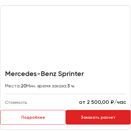
Казань
Калининград
Калуга
Кемерово
Керчь
Киров
Краснодар
Красноярск
Mercedes-Benz Sprinter
Курган
Места:
20
Мин. время заказа:
3 ч.
Курск
от 2 500,00 ₽/час
Липецк
Стоимость:
Луганск
Подробнее
Заказать расчет
Магнитогорск