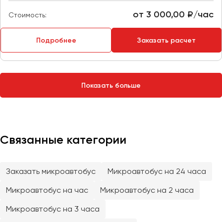
Сургут
от 3 000,00 ₽/час
Стоимость:
Тверь
Подробнее
Заказать расчет
Тольятти
Томск
Тула
Тюмень
Показать больше
Улан-Удэ
Ульяновск
Уфа
Связанные категории
Феодосия
Заказать микроавтобус
Микроавтобус на 24 часа
Хабаровск
Микроавтобус на час
Микроавтобус на 2 часа
Микроавтобус на 3 часа
Чебоксары