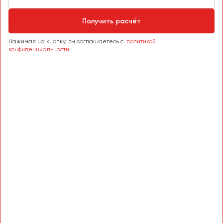
Сургут
Получить расчёт
Тверь
Тольятти
Нажимая на кнопку, вы соглашаетесь с
политикой
конфиденциальности
Томск
Тула
Тюмень
Улан-Удэ
Ульяновск
Уфа
Феодосия
Хабаровск
Чебоксары