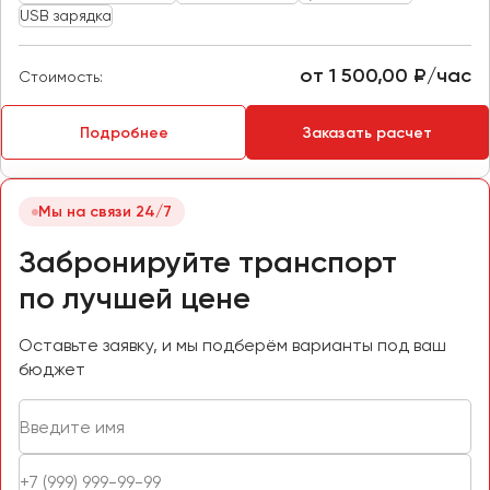
USB зарядка
Пермь
Петрозаводск
от 1 500,00 ₽/час
Стоимость:
Псков
Подробнее
Заказать расчет
Ростов-на-Дону
Рязань
Мы на связи 24/7
Самара
Забронируйте транспорт
Санкт-Петербург
Саранск
по лучшей цене
Саратов
Оставьте заявку, и мы подберём варианты под ваш
Севастополь
бюджет
Симферополь
Смоленск
Сочи
Ставрополь