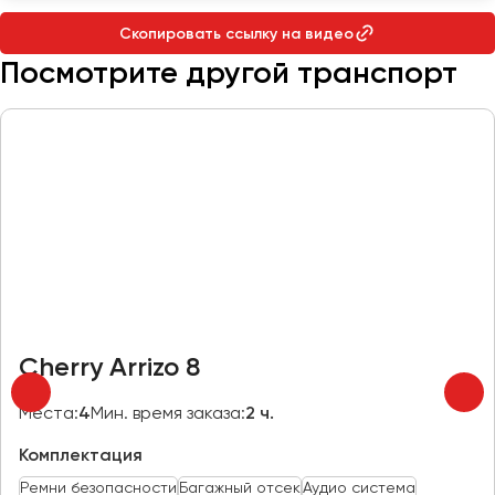
Макеевка
Скопировать ссылку на видео
Махачкала
Посмотрите другой транспорт
Москва
Мурманск
Набережные Челны
Нижний Новгород
Нижний Тагил
Новокузнецк
Новороссийск
Новосибирск
Cherry Arrizo 8
Омск
Орёл
Места:
4
Мин. время заказа:
2 ч.
Оренбург
Комплектация
Пенза
Ремни безопасности
Багажный отсек
Аудио система