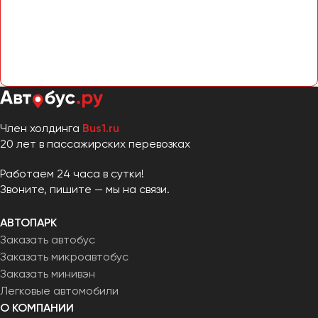
Челябинск
Череповец
Чита
Якутск
Ялта
Ярославль
Член холдинга
Bus1.ru
20 лет в пассажирских перевозках
Работаем 24 часа в сутки!
Звоните, пишите — мы на связи.
АВТОПАРК
Заказать автобус
Заказать микроавтобус
Заказать минивэн
Легковые автомобили
О КОМПАНИИ