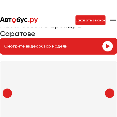
Главная
Автопарк
Легковые автомобили
Haval Jolion
Заказать звонок
Haval Jolion в аренду в
Саратове
Москва
Санкт-Петербург
Новосибирск
Смотрите видеообзор модели
Екатеринбург
Самара
Казань
Тольятти
Архангельск
Астрахань
Барнаул
Белгород
Брянск