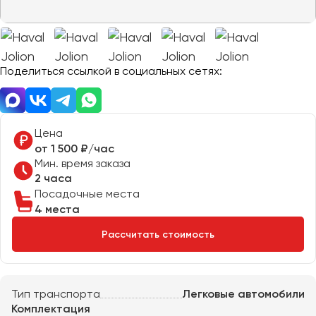
Отправить заявку
Великий Новгород
Отправить заявку
Владивосток
Нажимая на кнопку, вы соглашаетесь с
политикой
Владикавказ
конфиденциальности
Нажимая на кнопку, вы соглашаетесь с
политикой
конфиденциальности
Владимир
Поделиться ссылкой в социальных сетях:
Волгоград
Волжский
Вологда
Цена
Воронеж
от 1 500 ₽/час
Мин. время заказа
2 часа
Донецк
Посадочные места
4 места
Евпатория
Рассчитать стоимость
Екатеринбург
Иваново
Тип транспорта
Легковые автомобили
Ижевск
Комплектация
Иркутск