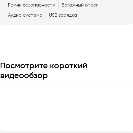
Ремни безопасности
Багажный отсек
Аудио система
USB зарядка
Казань
Калининград
Калуга
Кемерово
Керчь
Киров
Посмотрите короткий
Краснодар
Красноярск
видеообзор
Курган
Курск
Липецк
Луганск
Магнитогорск