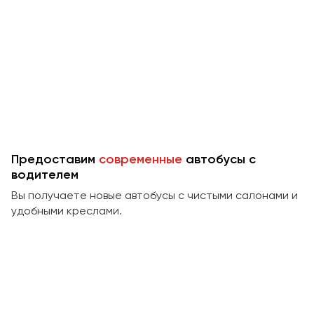
Макеевка
Махачкала
Москва
Мурманск
Набережные Челны
Нижний Новгород
Нижний Тагил
Новокузнецк
Предоставим
современные
автобусы с
водителем
Новороссийск
Новосибирск
Вы получаете новые автобусы с чистыми салонами и
удобными креслами.
Омск
Орёл
Оренбург
Пенза