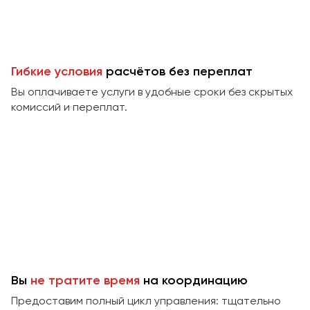
Пермь
Петрозаводск
Псков
Гибкие условия
расчётов без переплат
Ростов-на-Дону
Вы оплачиваете услуги в удобные сроки без скрытых
Рязань
комиссий и переплат.
Самара
Санкт-Петербург
Саранск
Саратов
Севастополь
Симферополь
Смоленск
Сочи
Вы
не тратите время
на координацию
Ставрополь
Предоставим полный цикл управления: тщательно