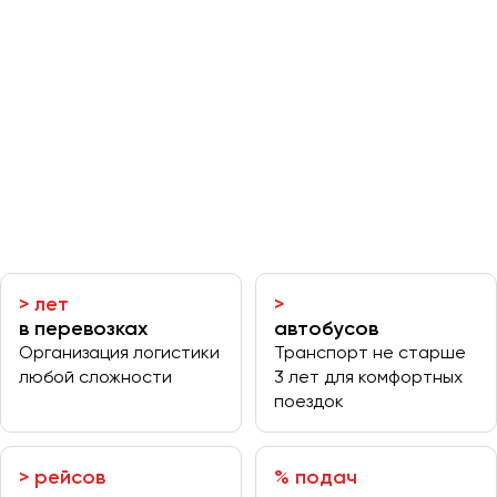
Отправить заявку
Великий Новгород
Отправить заявку
Владивосток
Нажимая на кнопку, вы соглашаетесь с
политикой
Владикавказ
конфиденциальности
Нажимая на кнопку, вы соглашаетесь с
политикой
конфиденциальности
Владимир
Волгоград
Волжский
Вологда
Воронеж
Донецк
>
лет
>
в перевозках
автобусов
Евпатория
Организация логистики
Транспорт не старше
Екатеринбург
любой сложности
3 лет для комфортных
поездок
Иваново
Ижевск
>
рейсов
% подач
Иркутск