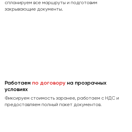
Сургут
спланируем все маршруты и подготовим
закрывающие документы.
Тверь
Тольятти
Томск
Тула
Тюмень
Улан-Удэ
Ульяновск
Уфа
Работаем
по договору
на прозрачных
условиях
Феодосия
Фиксируем стоимость заранее, работаем с НДС и
предоставляем полный пакет документов.
Хабаровск
Чебоксары