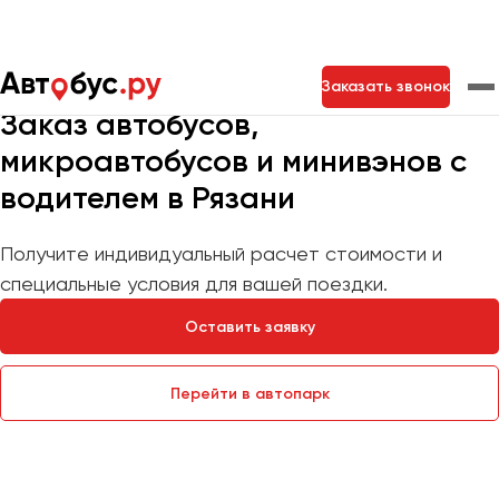
Мы на связи 24/7
Заказать звонок
Заказ автобусов,
микроавтобусов и минивэнов с
Москва
Санкт-Петербург
Новосибирск
водителем в Рязани
Екатеринбург
Самара
Казань
Тольятти
Получите индивидуальный расчет стоимости и
специальные условия для вашей поездки.
Архангельск
Оставить заявку
Астрахань
Барнаул
Перейти в автопарк
Белгород
Брянск