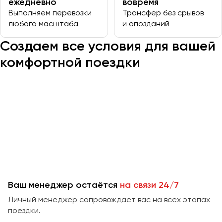
ежедневно
вовремя
Выполняем перевозки
Трансфер без срывов
любого масштаба
и опозданий
Казань
Калининград
Создаем все условия для вашей
Калуга
комфортной поездки
Кемерово
Керчь
Киров
Краснодар
Красноярск
Курган
Курск
Липецк
Ваш менеджер остаётся
на связи 24/7
Луганск
Личный менеджер сопровождает вас на всех этапах
поездки.
Магнитогорск