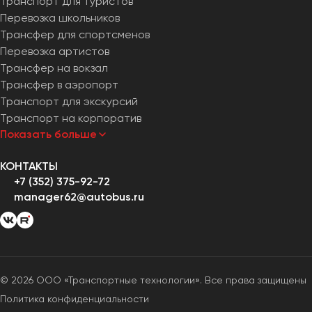
Транспорт для туристов
Челябинск
Перевозка школьников
Череповец
Трансфер для спортсменов
Чита
Перевозка артистов
Трансфер на вокзал
Трансфер в аэропорт
Якутск
Транспорт для экскурсий
Ялта
Транспорт на корпоратив
Ярославль
Показать больше
КОНТАКТЫ
+7 (352) 375-92-72
manager62@autobus.ru
© 2026 ООО «Транспортные технологии». Все права защищены
Политика конфиденциальности