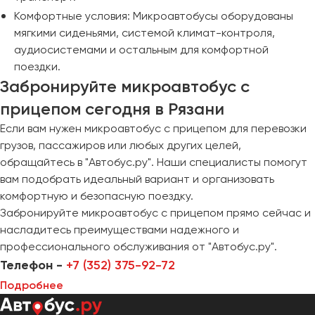
Пермь
Комфортные условия: Микроавтобусы оборудованы
Петрозаводск
мягкими сиденьями, системой климат-контроля,
аудиосистемами и остальным для комфортной
Псков
поездки.
Забронируйте микроавтобус с
Ростов-на-Дону
прицепом сегодня в Рязани
Рязань
Если вам нужен микроавтобус с прицепом для перевозки
грузов, пассажиров или любых других целей,
Самара
обращайтесь в "Автобус.ру". Наши специалисты помогут
Санкт-Петербург
вам подобрать идеальный вариант и организовать
Саранск
комфортную и безопасную поездку.
Саратов
Забронируйте микроавтобус с прицепом прямо сейчас и
Севастополь
насладитесь преимуществами надежного и
Симферополь
профессионального обслуживания от "Автобус.ру".
Смоленск
Телефон -
+7 (352) 375-92-72
Сочи
Подробнее
Ставрополь