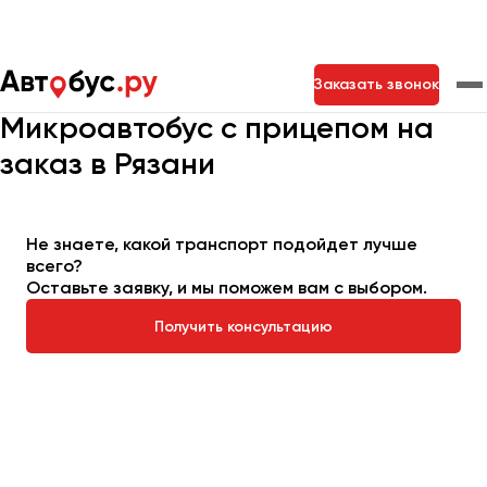
Главная
Автопарк
Заказать микроавтобус
Заказать звонок
Микроавтобус с прицепом
Микроавтобус с прицепом на
заказ в Рязани
Москва
Санкт-Петербург
Новосибирск
Екатеринбург
Самара
Казань
Тольятти
Не знаете, какой транспорт подойдет лучше
всего?
Оставьте заявку, и мы поможем вам с выбором.
Архангельск
Астрахань
Получить консультацию
Барнаул
Белгород
Брянск