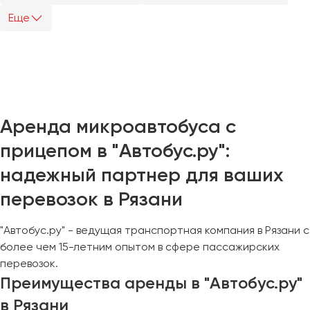
Еще
Казань
Калининград
Калуга
Кемерово
Керчь
Аренда микроавтобуса с
Киров
прицепом в "Автобус.ру":
Краснодар
Красноярск
надежный партнер для ваших
Курган
перевозок в Рязани
Курск
"Автобус.ру" - ведущая транспортная компания в Рязани с
Липецк
более чем 15-летним опытом в сфере пассажирских
Луганск
перевозок.
Преимущества аренды в "Автобус.ру"
Магнитогорск
в Рязани