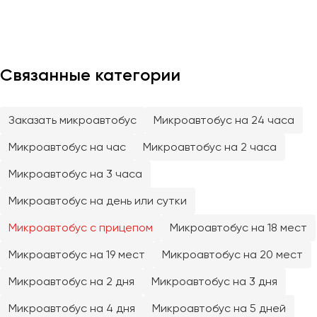
Отправить заявку
Великий Новгород
Отправить заявку
Владивосток
Нажимая на кнопку, вы соглашаетесь с
политикой
Владикавказ
конфиденциальности
Нажимая на кнопку, вы соглашаетесь с
политикой
конфиденциальности
Владимир
Связанные категории
Волгоград
Волжский
Заказать микроавтобус
Микроавтобус на 24 часа
Вологда
Воронеж
Микроавтобус на час
Микроавтобус на 2 часа
Микроавтобус на 3 часа
Донецк
Микроавтобус на день или сутки
Евпатория
Микроавтобус с прицепом
Микроавтобус на 18 мест
Екатеринбург
Микроавтобус на 19 мест
Микроавтобус на 20 мест
Иваново
Микроавтобус на 2 дня
Микроавтобус на 3 дня
Ижевск
Микроавтобус на 4 дня
Микроавтобус на 5 дней
Иркутск