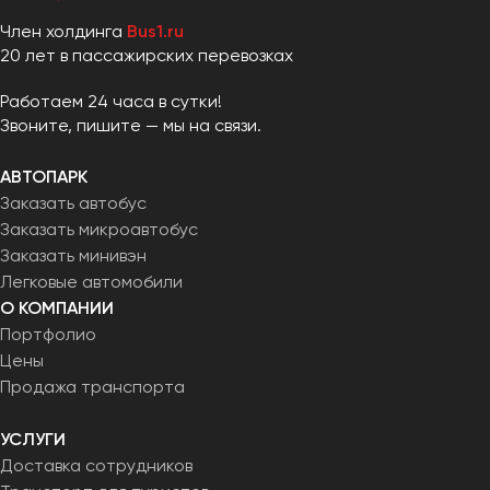
Сургут
Член холдинга
Bus1.ru
20 лет в пассажирских перевозках
Тверь
Тольятти
Работаем 24 часа в сутки!
Томск
Звоните, пишите — мы на связи.
Тула
АВТОПАРК
Тюмень
Заказать автобус
Заказать микроавтобус
Улан-Удэ
Заказать минивэн
Ульяновск
Легковые автомобили
Уфа
О КОМПАНИИ
Портфолио
Феодосия
Цены
Продажа транспорта
Хабаровск
УСЛУГИ
Доставка сотрудников
Чебоксары