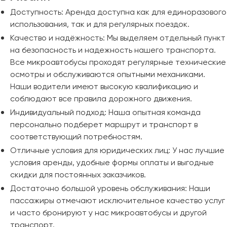
Макеевка
Доступность: Аренда доступна как для единоразового
Махачкала
использования, так и для регулярных поездок.
Москва
Качество и надёжность: Мы выделяем отдельный пункт
Мурманск
на безопасность и надежность нашего транспорта.
Все микроавтобусы проходят регулярные технические
Набережные Челны
осмотры и обслуживаются опытными механиками.
Нижний Новгород
Наши водители имеют высокую квалификацию и
соблюдают все правила дорожного движения.
Нижний Тагил
Индивидуальный подход: Наша опытная команда
Новокузнецк
персонально подберет маршрут и транспорт в
Новороссийск
соответствующий потребностям.
Новосибирск
Отличные условия для юридических лиц: У нас лучшие
условия аренды, удобные формы оплаты и выгодные
Омск
скидки для постоянных заказчиков.
Орёл
Достаточно большой уровень обслуживания: Наши
Оренбург
пассажиры отмечают исключительное качество услуг
и часто бронируют у нас микроавтобусы и другой
Пенза
транспорт.