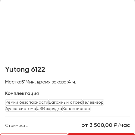
Казань
Калининград
Калуга
Кемерово
Керчь
Киров
Краснодар
Yutong 6122
Красноярск
Курган
Места:
51
Мин. время заказа:
4 ч.
Курск
Комплектация
Ремни безопасности
Багажный отсек
Телевизор
Липецк
Аудио система
USB зарядка
Кондиционер
Луганск
от 3 500,00 ₽/час
Стоимость:
Магнитогорск