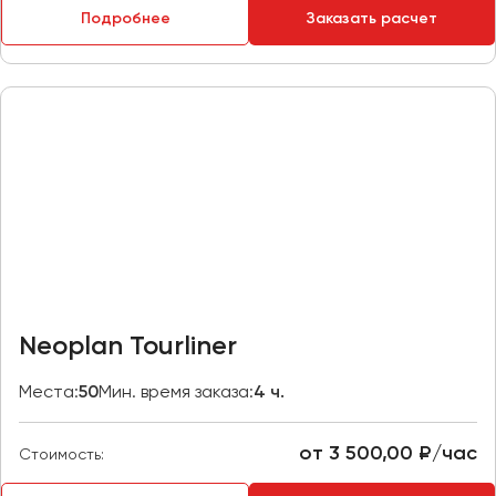
Подробнее
Заказать расчет
Пермь
Петрозаводск
Псков
Ростов-на-Дону
Рязань
Самара
Санкт-Петербург
Саранск
Саратов
Neoplan Tourliner
Севастополь
Симферополь
Места:
50
Мин. время заказа:
4 ч.
Смоленск
Сочи
от 3 500,00 ₽/час
Стоимость:
Ставрополь