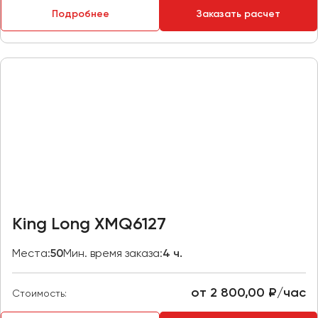
Макеевка
Подробнее
Заказать расчет
Махачкала
Москва
Мурманск
Набережные Челны
Нижний Новгород
Нижний Тагил
Новокузнецк
Новороссийск
Новосибирск
King Long XMQ6127
Омск
Места:
50
Мин. время заказа:
4 ч.
Орёл
Оренбург
от 2 800,00 ₽/час
Стоимость:
Пенза