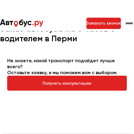
Главная
Автопарк
Заказать автобус
Автобус на 6 часов
Заказать звонок
Заказ автобуса на 6 часов с
водителем в Перми
Москва
Санкт-Петербург
Новосибирск
Екатеринбург
Самара
Казань
Тольятти
Не знаете, какой транспорт подойдет лучше
всего?
Оставьте заявку, и мы поможем вам с выбором.
Архангельск
Получить консультацию
Астрахань
Барнаул
Белгород
Брянск