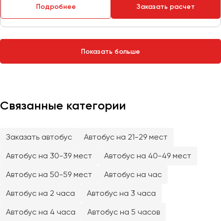
Сургут
Подробнее
Заказать расчет
Тверь
Тольятти
Показать больше
Томск
Тула
Тюмень
Связанные категории
Улан-Удэ
Ульяновск
Уфа
Заказать автобус
Автобус на 21-29 мест
Автобус на 30-39 мест
Автобус на 40-49 мест
Феодосия
Автобус на 50-59 мест
Автобус на час
Хабаровск
Автобус на 2 часа
Автобус на 3 часа
Автобус на 4 часа
Автобус на 5 часов
Чебоксары