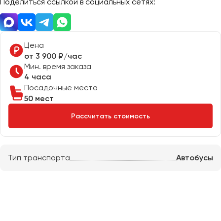
Поделиться ссылкой в социальных сетях:
Отправить заявку
Великий Новгород
Отправить заявку
Владивосток
Нажимая на кнопку, вы соглашаетесь с
политикой
Владикавказ
конфиденциальности
Нажимая на кнопку, вы соглашаетесь с
политикой
конфиденциальности
Цена
Владимир
от 3 900 ₽/час
Волгоград
Мин. время заказа
Волжский
4 часа
Вологда
Посадочные места
50 мест
Воронеж
Рассчитать стоимость
Донецк
Евпатория
Тип транспорта
Автобусы
Екатеринбург
Иваново
Ижевск
Иркутск