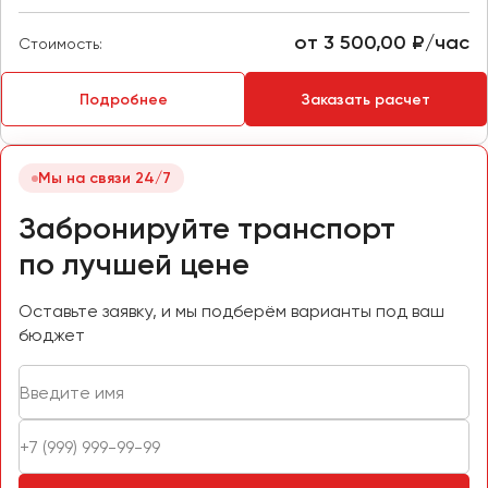
Макеевка
Махачкала
от 3 500,00 ₽/час
Стоимость:
Москва
Мурманск
Подробнее
Заказать расчет
Набережные Челны
Мы на связи 24/7
Нижний Новгород
Нижний Тагил
Забронируйте транспорт
Новокузнецк
по лучшей цене
Новороссийск
Новосибирск
Оставьте заявку, и мы подберём варианты под ваш
бюджет
Омск
Орёл
Оренбург
Пенза