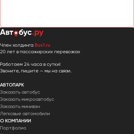
Сургут
Тверь
Тольятти
Томск
Тула
Член холдинга
Bus1.ru
Тюмень
20 лет в пассажирских перевозках
Работаем 24 часа в сутки!
Улан-Удэ
Звоните, пишите — мы на связи.
Ульяновск
Уфа
АВТОПАРК
Заказать автобус
Феодосия
Заказать микроавтобус
Заказать минивэн
Легковые автомобили
Хабаровск
О КОМПАНИИ
Портфолио
Чебоксары