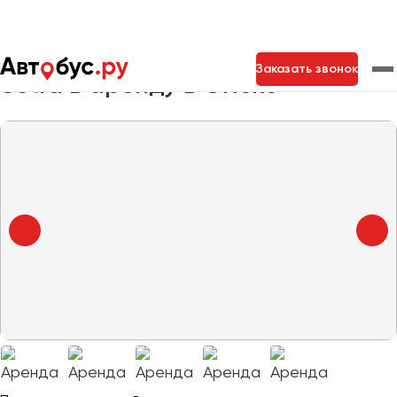
Главная
Автопарк
Заказать автобус
Setra
Заказать звонок
Setra в аренду в Омске
Москва
Санкт-Петербург
Новосибирск
Екатеринбург
Самара
Казань
Тольятти
Архангельск
Астрахань
Барнаул
Белгород
Брянск