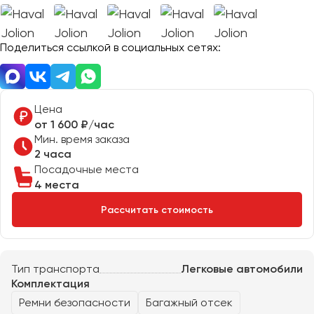
Отправить заявку
Великий Новгород
Отправить заявку
Владивосток
Нажимая на кнопку, вы соглашаетесь с
политикой
Поделиться ссылкой в социальных сетях:
Владикавказ
конфиденциальности
Нажимая на кнопку, вы соглашаетесь с
политикой
конфиденциальности
Владимир
Волгоград
Волжский
Цена
Вологда
от 1 600 ₽/час
Мин. время заказа
Воронеж
2 часа
Посадочные места
Донецк
4 места
Рассчитать стоимость
Евпатория
Екатеринбург
Тип транспорта
Легковые автомобили
Иваново
Комплектация
Ижевск
Ремни безопасности
Багажный отсек
Иркутск