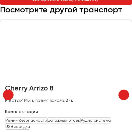
Макеевка
Посмотрите другой транспорт
Махачкала
Москва
Мурманск
Набережные Челны
Нижний Новгород
Нижний Тагил
Новокузнецк
Новороссийск
Новосибирск
Cherry Arrizo 8
Омск
Места:
4
Мин. время заказа:
2 ч.
Орёл
Комплектация
Оренбург
Ремни безопасности
Багажный отсек
Аудио система
USB зарядка
Пенза