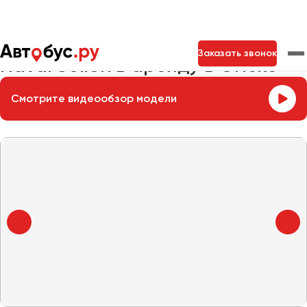
Главная
Автопарк
Легковые автомобили
Haval Jolion
Заказать звонок
Haval Jolion в аренду в Омске
Смотрите видеообзор модели
Москва
Санкт-Петербург
Новосибирск
Екатеринбург
Самара
Казань
Тольятти
Архангельск
Астрахань
Барнаул
Белгород
Брянск