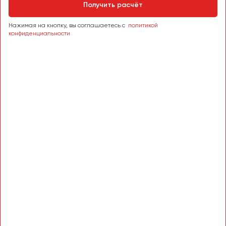
Сургут
Получить расчёт
Нажимая на кнопку, вы соглашаетесь с
политикой
Тверь
конфиденциальности
Тольятти
Томск
Тула
Тюмень
Улан-Удэ
Ульяновск
Уфа
Феодосия
Хабаровск
Чебоксары