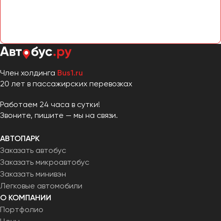
Челябинск
Череповец
Чита
Якутск
Член холдинга
Bus1.ru
Ялта
20 лет в пассажирских перевозках
Ярославль
Работаем 24 часа в сутки!
Звоните, пишите — мы на связи.
АВТОПАРК
Заказать автобус
Заказать микроавтобус
Заказать минивэн
Легковые автомобили
О КОМПАНИИ
Портфолио