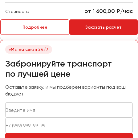
Пермь
от 1 600,00 ₽/час
Стоимость:
Петрозаводск
Псков
Подробнее
Заказать расчет
Ростов-на-Дону
Рязань
Мы на связи 24/7
Забронируйте транспорт
Самара
по лучшей цене
Санкт-Петербург
Саранск
Оставьте заявку, и мы подберём варианты под ваш
Саратов
бюджет
Севастополь
Симферополь
Смоленск
Сочи
Ставрополь