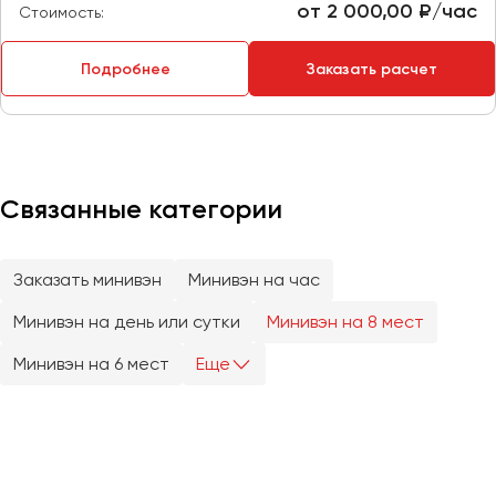
от 2 000,00 ₽/час
Стоимость:
Пермь
Петрозаводск
Подробнее
Заказать расчет
Псков
Ростов-на-Дону
Рязань
Связанные категории
Самара
Санкт-Петербург
Заказать минивэн
Минивэн на час
Саранск
Саратов
Минивэн на день или сутки
Минивэн на 8 мест
Севастополь
Минивэн на 6 мест
Еще
Симферополь
Смоленск
Сочи
Ставрополь