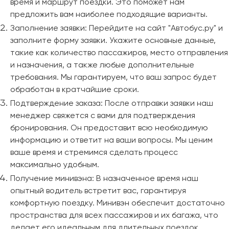
время и маршрут поездки. Это поможет нам
Челябинск
предложить вам наиболее подходящие варианты.
Череповец
Заполнение заявки: Перейдите на сайт "Автобус.ру" и
Чита
заполните форму заявки. Укажите основные данные,
такие как количество пассажиров, место отправления
Якутск
и назначения, а также любые дополнительные
Ялта
требования. Мы гарантируем, что ваш запрос будет
обработан в кратчайшие сроки.
Ярославль
Подтверждение заказа: После отправки заявки наш
менеджер свяжется с вами для подтверждения
бронирования. Он предоставит всю необходимую
информацию и ответит на ваши вопросы. Мы ценим
ваше время и стремимся сделать процесс
максимально удобным.
Получение минивэна: В назначенное время наш
опытный водитель встретит вас, гарантируя
комфортную поездку. Минивэн обеспечит достаточно
пространства для всех пассажиров и их багажа, что
делает его идеальным для длительных поездок.