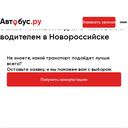
Главная
Автопарк
Заказать минивэн
Минивэн на 8 мест
Заказать звонок
Заказ минивэна для 8 человек с
водителем в Новороссийске
Москва
Санкт-Петербург
Новосибирск
Екатеринбург
Самара
Казань
Тольятти
Не знаете, какой транспорт подойдет лучше
всего?
Оставьте заявку, и мы поможем вам с выбором.
Архангельск
Получить консультацию
Астрахань
Барнаул
Белгород
Брянск