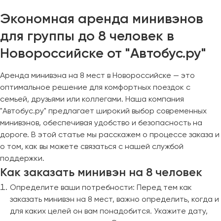
Сургут
Экономная аренда минивэнов
Тверь
для группы до 8 человек в
Тольятти
Новороссийске от "Автобус.ру"
Томск
Тула
Аренда минивэна на 8 мест в Новороссийске — это
Тюмень
оптимальное решение для комфортных поездок с
семьей, друзьями или коллегами. Наша компания
Улан-Удэ
"Автобус.ру" предлагает широкий выбор современных
Ульяновск
минивэнов, обеспечивая удобство и безопасность на
дороге. В этой статье мы расскажем о процессе заказа и
Уфа
о том, как вы можете связаться с нашей службой
поддержки.
Феодосия
Как заказать минивэн на 8 человек
Определите ваши потребности: Перед тем как
Хабаровск
заказать минивэн на 8 мест, важно определить, когда и
для каких целей он вам понадобится. Укажите дату,
Чебоксары