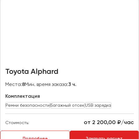
Казань
Калининград
Калуга
Кемерово
Керчь
Киров
Краснодар
Toyota Alphard
Красноярск
Курган
Места:
8
Мин. время заказа:
3 ч.
Курск
Комплектация
Ремни безопасности
Багажный отсек
USB зарядка
Липецк
Луганск
от 2 200,00 ₽/час
Стоимость:
Магнитогорск
Подробнее
Заказать расчет