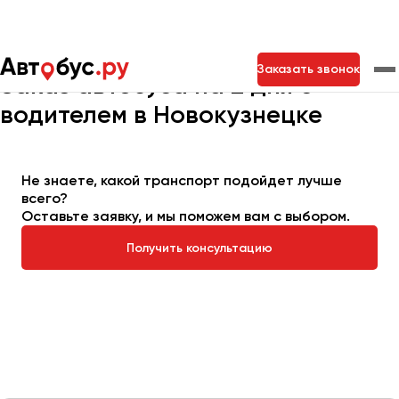
Главная
Автопарк
Заказать автобус
Автобус на 2 дня
Заказать звонок
Заказ автобуса на 2 дня с
водителем в Новокузнецке
Москва
Санкт-Петербург
Новосибирск
Екатеринбург
Самара
Казань
Тольятти
Не знаете, какой транспорт подойдет лучше
всего?
Оставьте заявку, и мы поможем вам с выбором.
Архангельск
Получить консультацию
Астрахань
Барнаул
Белгород
Брянск