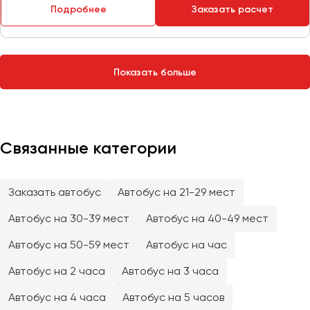
Сургут
Подробнее
Заказать расчет
Тверь
Тольятти
Показать больше
Томск
Тула
Тюмень
Связанные категории
Улан-Удэ
Ульяновск
Уфа
Заказать автобус
Автобус на 21-29 мест
Автобус на 30-39 мест
Автобус на 40-49 мест
Феодосия
Автобус на 50-59 мест
Автобус на час
Хабаровск
Автобус на 2 часа
Автобус на 3 часа
Автобус на 4 часа
Автобус на 5 часов
Чебоксары