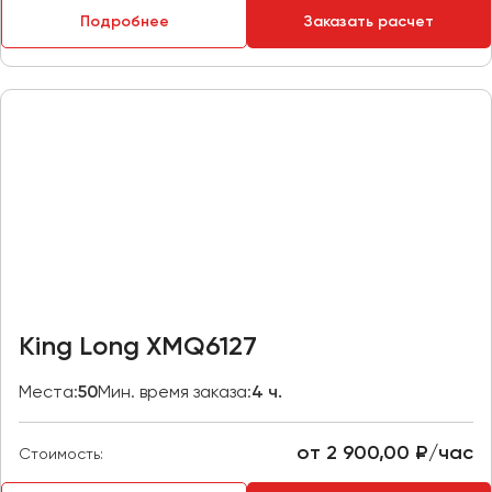
Макеевка
Подробнее
Заказать расчет
Махачкала
Москва
Мурманск
Набережные Челны
Нижний Новгород
Нижний Тагил
Новокузнецк
Новороссийск
Новосибирск
King Long XMQ6127
Омск
Места:
50
Мин. время заказа:
4 ч.
Орёл
Оренбург
от 2 900,00 ₽/час
Стоимость:
Пенза