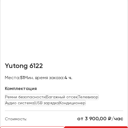
Казань
Калининград
Калуга
Кемерово
Керчь
Киров
Краснодар
Yutong 6122
Красноярск
Курган
Места:
51
Мин. время заказа:
4 ч.
Курск
Комплектация
Ремни безопасности
Багажный отсек
Телевизор
Липецк
Аудио система
USB зарядка
Кондиционер
Луганск
от 3 900,00 ₽/час
Стоимость:
Магнитогорск