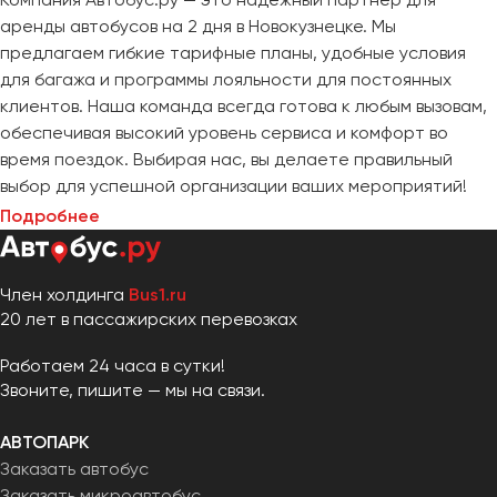
аренды автобусов на 2 дня в Новокузнецке. Мы
предлагаем гибкие тарифные планы, удобные условия
для багажа и программы лояльности для постоянных
клиентов. Наша команда всегда готова к любым вызовам,
обеспечивая высокий уровень сервиса и комфорт во
время поездок. Выбирая нас, вы делаете правильный
выбор для успешной организации ваших мероприятий!
Подробнее
Член холдинга
Bus1.ru
20 лет в пассажирских перевозках
Работаем 24 часа в сутки!
Звоните, пишите — мы на связи.
АВТОПАРК
Заказать автобус
Заказать микроавтобус