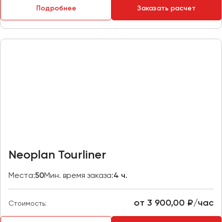
Подробнее
Заказать расчет
Пермь
Петрозаводск
Псков
Ростов-на-Дону
Рязань
Самара
Санкт-Петербург
Саранск
Саратов
Neoplan Tourliner
Севастополь
Симферополь
Места:
50
Мин. время заказа:
4 ч.
Смоленск
Сочи
от 3 900,00 ₽/час
Стоимость:
Ставрополь