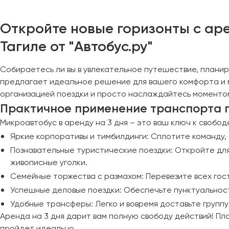
Челябинск
Череповец
Откройте новые горизонты с аре
Чита
Тагиле от "Автобус.ру"
Якутск
Собираетесь ли вы в увлекательное путешествие, планир
Ялта
предлагает идеальное решение для вашего комфорта и м
Ярославль
организацией поездки и просто наслаждайтесь моментом,
Практичное применение транспорта 
Микроавтобус в аренду на 3 дня – это ваш ключ к свобо
Яркие корпоративы и тимбилдинги: Сплотите команду
Познавательные туристические поездки: Откройте для
живописные уголки.
Семейные торжества с размахом: Перевезите всех гост
Успешные деловые поездки: Обеспечьте пунктуальност
Удобные трансферы: Легко и вовремя доставьте группу 
Аренда на 3 дня дарит вам полную свободу действий! Пл
пройдет идеально.