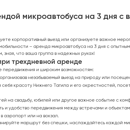
ндой микроавтобуса на 3 дня с 
уете корпоративный выезд или организуете важное мероп
обильности – аренда микроавтобуса на 3 дня с опытным
 зная, что ваша группа в надежных руках!
при трехдневной аренде
де передвижения и широким возможностям:
, организовав незабываемый выезд на природу или посещ
 себя красоту Нижнего Тагила и его окрестностей, посет
ей на свадьбу, юбилей или другое важное событие с ком
ь и удобство передвижения между встречами и объектам
в аэропорт или на вокзал.
анируйте маршрут без спешки, наслаждайтесь каждой мин