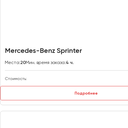
Казань
Калининград
Калуга
Кемерово
Керчь
Mercedes-Benz Sprinter
Киров
Краснодар
Места:
20
Мин. время заказа:
4 ч.
Красноярск
Курган
Стоимость:
Курск
Подробнее
Липецк
Луганск
Магнитогорск