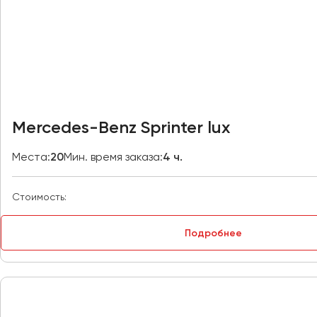
Великий Новгород
Владивосток
Владикавказ
Владимир
Волгоград
Волжский
Mercedes-Benz Sprinter lux
Вологда
Воронеж
Места:
20
Мин. время заказа:
4 ч.
Донецк
Стоимость:
Евпатория
Подробнее
Екатеринбург
Иваново
Ижевск
Иркутск