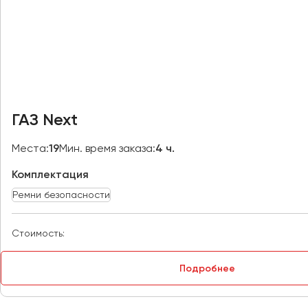
Макеевка
Махачкала
Москва
Мурманск
Набережные Челны
ГАЗ Next
Нижний Новгород
Нижний Тагил
Места:
19
Мин. время заказа:
4 ч.
Новокузнецк
Новороссийск
Комплектация
Новосибирск
Ремни безопасности
Омск
Стоимость:
Орёл
Оренбург
Подробнее
Пенза