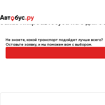
Главная
Автопарк
Заказать микроавтобус
Микроавтобус
Заказ микроавтобуса на 3 дня с
Не знаете, какой транспорт подойдет лучше всего?
Москва
Санкт-Пете
Оставьте заявку, и мы поможем вам с выбором.
Архангельск
Астрахань
Барнаул
Белгород
Брянск