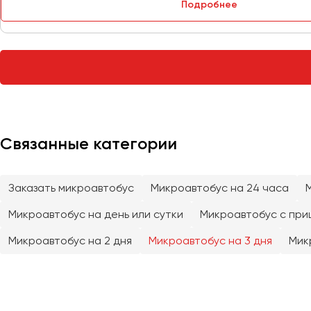
Сургут
Подробнее
Тверь
Тольятти
Томск
Тула
Тюмень
Связанные категории
Улан-Удэ
Ульяновск
Заказать микроавтобус
Микроавтобус на 24 часа
Уфа
Микроавтобус на день или сутки
Микроавтобус с при
Феодосия
Микроавтобус на 2 дня
Микроавтобус на 3 дня
Мик
Хабаровск
Чебоксары