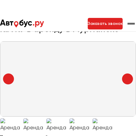
Главная
Автопарк
Легковые автомобили
KIA K9
Заказать звонок
KIA K9 в аренду в Мурманске
Москва
Санкт-Петербург
Новосибирск
Екатеринбург
Самара
Казань
Тольятти
Архангельск
Астрахань
Барнаул
Белгород
Брянск