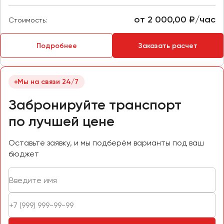
Макеевка
Махачкала
от 2 000,00 ₽/час
Стоимость:
Москва
Мурманск
Подробнее
Заказать расчет
Набережные Челны
Мы на связи 24/7
Нижний Новгород
Нижний Тагил
Забронируйте транспорт
Новокузнецк
по лучшей цене
Новороссийск
Новосибирск
Оставьте заявку, и мы подберём варианты под ваш
бюджет
Омск
Орёл
Оренбург
Пенза