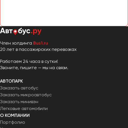
Сургут
Тверь
Тольятти
Томск
Тула
Член холдинга
Bus1.ru
Тюмень
20 лет в пассажирских перевозках
Работаем 24 часа в сутки!
Улан-Удэ
Звоните, пишите — мы на связи.
Ульяновск
Уфа
АВТОПАРК
Заказать автобус
Феодосия
Заказать микроавтобус
Заказать минивэн
Легковые автомобили
Хабаровск
О КОМПАНИИ
Портфолио
Чебоксары