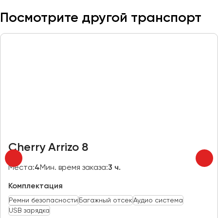
Посмотрите другой транспорт
Казань
Калининград
Калуга
Кемерово
Керчь
Киров
Краснодар
Красноярск
Курган
Курск
Cherry Arrizo 8
Места:
4
Мин. время заказа:
3 ч.
Липецк
Луганск
Комплектация
Ремни безопасности
Багажный отсек
Аудио система
Магнитогорск
USB зарядка