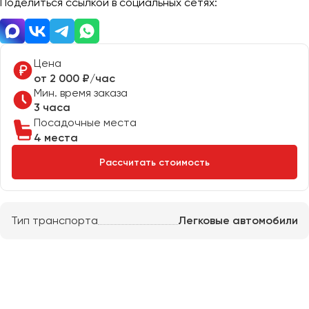
Поделиться ссылкой в социальных сетях:
Отправить заявку
Великий Новгород
Отправить заявку
Владивосток
Нажимая на кнопку, вы соглашаетесь с
политикой
Владикавказ
конфиденциальности
Нажимая на кнопку, вы соглашаетесь с
политикой
конфиденциальности
Цена
Владимир
от 2 000 ₽/час
Волгоград
Мин. время заказа
Волжский
3 часа
Вологда
Посадочные места
4 места
Воронеж
Рассчитать стоимость
Донецк
Евпатория
Тип транспорта
Легковые автомобили
Екатеринбург
Иваново
Ижевск
Иркутск