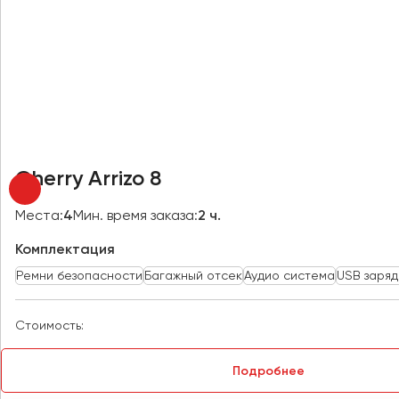
Новокузнецк
Новороссийск
Новосибирск
Омск
Орёл
Оренбург
Cherry Arrizo 8
Пенза
Места:
4
Мин. время заказа:
2 ч.
Пермь
Комплектация
Петрозаводск
Ремни безопасности
Багажный отсек
Аудио система
USB заряд
Псков
Стоимость:
Ростов-на-Дону
Рязань
Подробнее