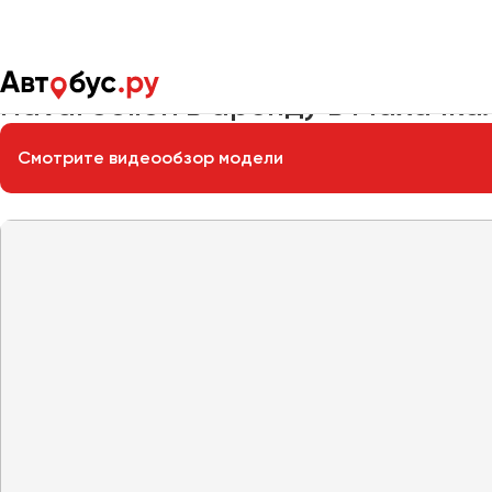
Главная
Автопарк
Легковые автомобили
Haval Jolion
Haval Jolion в аренду в Махачка
Смотрите видеообзор модели
Москва
Санкт-Пете