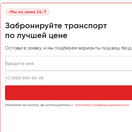
Самара
Санкт-Петербург
Мы на связи 24/7
Саранск
Забронируйте транспорт
Саратов
по лучшей цене
Севастополь
Симферополь
Оставьте заявку, и мы подберём варианты под ваш бюд
Смоленск
Сочи
Ставрополь
Сургут
Тверь
Тольятти
Томск
Нажимая на кнопку, вы соглашаетесь с
политикой конфиденциальности
Тула
Тюмень