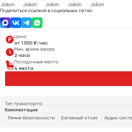
Поделиться ссылкой в социальных сетях:
Донецк
Евпатория
Цена
Екатеринбург
от 1 500 ₽/час
Мин. время заказа
2 часа
Иваново
Посадочные места
Ижевск
4 места
Иркутск
Казань
Калининград
Калуга
Тип транспорта
Комплектация
Кемерово
Ремни безопасности
Багажный отсек
Аудио сист
Керчь
Киров