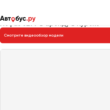
Главная
Автопарк
Заказать автобус
Нефаз 5299
Нефаз 5299 в аренду в Курске
Смотрите видеообзор модели
Москва
Санкт-Пете