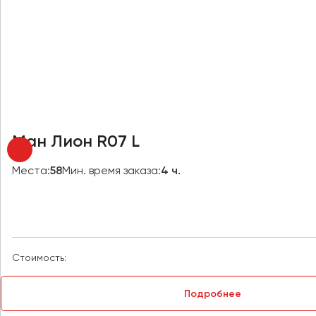
Новокузнецк
Новороссийск
Новосибирск
Омск
Орёл
Оренбург
Ман Лион R07 L
Пенза
Места:
58
Мин. время заказа:
4 ч.
Пермь
Петрозаводск
Псков
Стоимость:
Ростов-на-Дону
Рязань
Подробнее