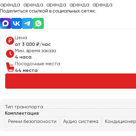
Поделиться ссылкой в социальных сетях:
Донецк
Евпатория
Цена
Екатеринбург
от 3 000 ₽/час
Мин. время заказа
4 часа
Иваново
Посадочные места
Ижевск
44 места
Иркутск
Казань
Калининград
Калуга
Тип транспорта
Комплектация
Кемерово
Ремни безопасности
Аудио система
Кондиционе
Керчь
Киров