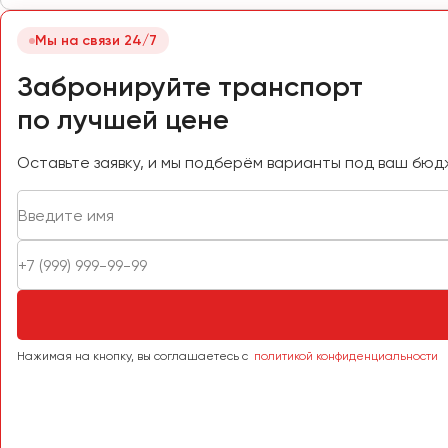
Самара
Санкт-Петербург
Мы на связи 24/7
Саранск
Забронируйте транспорт
Саратов
по лучшей цене
Севастополь
Симферополь
Оставьте заявку, и мы подберём варианты под ваш бюд
Смоленск
Сочи
Ставрополь
Сургут
Тверь
Тольятти
Томск
Нажимая на кнопку, вы соглашаетесь с
политикой конфиденциальности
Тула
Тюмень