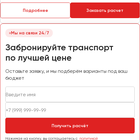
Пермь
Подробнее
Заказать расчет
Петрозаводск
Псков
Мы на связи 24/7
Ростов-на-Дону
Забронируйте транспорт
Рязань
по лучшей цене
Самара
Оставьте заявку, и мы подберём варианты под ваш
Санкт-Петербург
бюджет
Саранск
Саратов
Севастополь
Симферополь
Смоленск
Сочи
Получить расчёт
Ставрополь
Нажимая на кнопку, вы соглашаетесь с
политикой