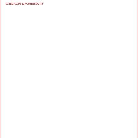
Сургут
конфиденциальности
Тверь
Тольятти
Томск
Тула
Тюмень
Улан-Удэ
Ульяновск
Уфа
Феодосия
Хабаровск
Чебоксары