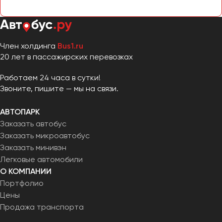
Челябинск
Череповец
Чита
Член холдинга
Bus1.ru
20 лет в пассажирских перевозках
Якутск
Ялта
Работаем 24 часа в сутки!
Ярославль
Звоните, пишите — мы на связи.
АВТОПАРК
Заказать автобус
Заказать микроавтобус
Заказать минивэн
Легковые автомобили
О КОМПАНИИ
Портфолио
Цены
Продажа транспорта