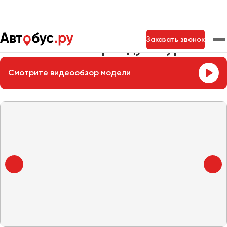
Главная
Автопарк
Заказать микроавтобус
Ford Transit
Заказать звонок
Ford Transit в аренду в Кургане
Смотрите видеообзор модели
Москва
Санкт-Петербург
Новосибирск
Екатеринбург
Самара
Казань
Тольятти
Архангельск
Астрахань
Барнаул
Белгород
Брянск