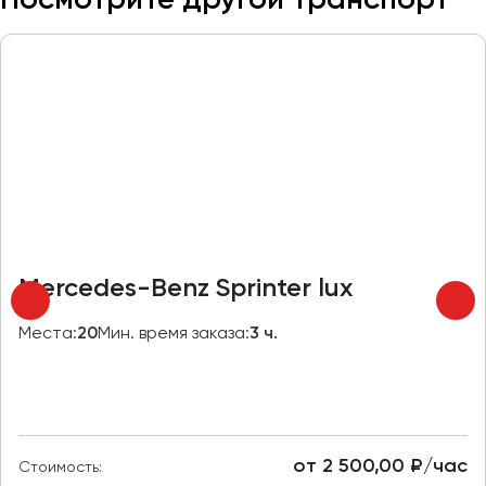
Макеевка
Махачкала
Москва
Мурманск
Набережные Челны
Нижний Новгород
Нижний Тагил
Новокузнецк
Новороссийск
Mercedes-Benz Sprinter lux
Новосибирск
Места:
20
Мин. время заказа:
3 ч.
Омск
Орёл
Оренбург
от 2 500,00 ₽/час
Стоимость:
Пенза