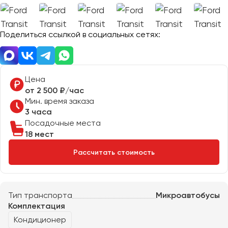
Отправить заявку
Великий Новгород
Отправить заявку
Владивосток
Нажимая на кнопку, вы соглашаетесь с
политикой
Поделиться ссылкой в социальных сетях:
Владикавказ
конфиденциальности
Нажимая на кнопку, вы соглашаетесь с
политикой
конфиденциальности
Владимир
Волгоград
Волжский
Цена
Вологда
от 2 500 ₽/час
Мин. время заказа
Воронеж
3 часа
Посадочные места
Донецк
18 мест
Рассчитать стоимость
Евпатория
Екатеринбург
Тип транспорта
Микроавтобусы
Иваново
Комплектация
Ижевск
Кондиционер
Иркутск