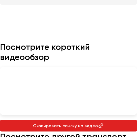
Казань
Калининград
Калуга
Кемерово
Посмотрите короткий
Керчь
видеообзор
Киров
Краснодар
Красноярск
Курган
Курск
Липецк
Луганск
Скопировать ссылку на видео
Магнитогорск
Посмотрите другой транспорт