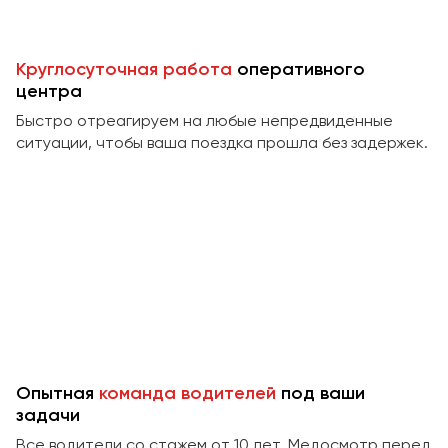
Пермь
Петрозаводск
Круглосуточная работа
оперативного
Псков
центра
Быстро отреагируем на любые непредвиденные
Ростов-на-Дону
ситуации, чтобы ваша поездка прошла без задержек.
Рязань
Самара
Санкт-Петербург
Саранск
Саратов
Севастополь
Симферополь
Смоленск
Опытная
команда водителей
под ваши
Сочи
задачи
Ставрополь
Все водители со стажем от 10 лет. Медосмотр перед