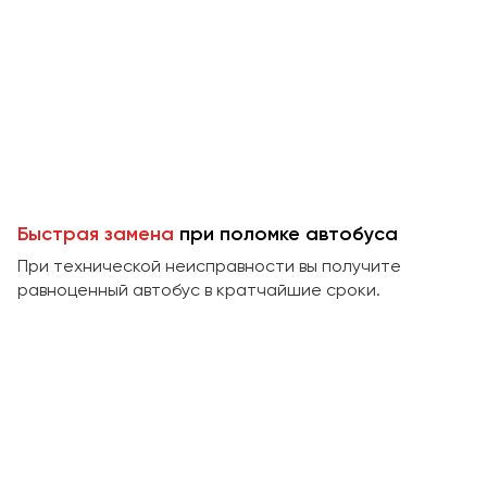
Макеевка
Махачкала
Москва
Мурманск
Набережные Челны
Нижний Новгород
Нижний Тагил
Быстрая замена
при поломке автобуса
Новокузнецк
При технической неисправности вы получите
Новороссийск
равноценный автобус в кратчайшие сроки.
Новосибирск
Омск
Орёл
Оренбург
Пенза