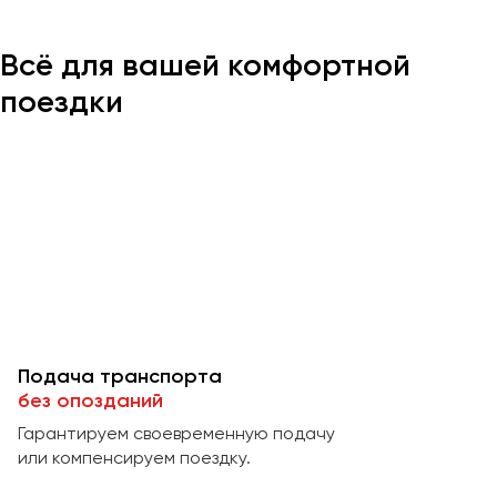
Всё для вашей комфортной
Казань
Калининград
поездки
Калуга
Кемерово
Керчь
Киров
Краснодар
Красноярск
Курган
Курск
Подача транспорта
Липецк
без опозданий
Луганск
Гарантируем своевременную подачу
или компенсируем поездку.
Магнитогорск