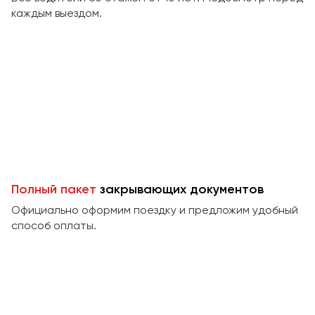
Сургут
каждым выездом.
Тверь
Тольятти
Томск
Тула
Тюмень
Улан-Удэ
Ульяновск
Полный пакет
закрывающих документов
Уфа
Официально оформим поездку и предложим удобный
способ оплаты.
Феодосия
Хабаровск
Чебоксары