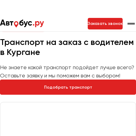
Главная
Автопарк
Заказать звонок
Мы на связи 24/7
Транспорт на заказ с водителем
Москва
Санкт-Петербург
Новосибирск
в Кургане
Екатеринбург
Самара
Казань
Тольятти
Не знаете какой транспорт подойдет лучше всего?
Оставьте заявку и мы поможем вам с выбором!
Архангельск
Подобрать транспорт
Астрахань
Барнаул
Белгород
Брянск