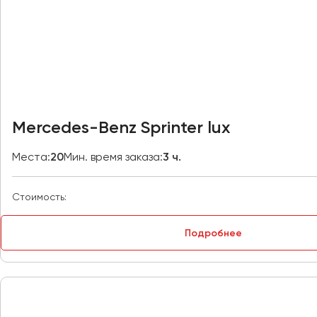
Владивосток
Владикавказ
Владимир
Волгоград
Волжский
Вологда
Воронеж
Mercedes-Benz Sprinter lux
Донецк
Места:
20
Мин. время заказа:
3 ч.
Евпатория
Стоимость:
Екатеринбург
Подробнее
Иваново
Ижевск
Иркутск