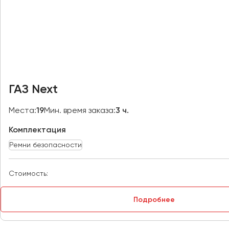
Москва
Мурманск
Набережные Челны
Нижний Новгород
Нижний Тагил
ГАЗ Next
Новокузнецк
Новороссийск
Места:
19
Мин. время заказа:
3 ч.
Новосибирск
Комплектация
Ремни безопасности
Омск
Орёл
Стоимость:
Оренбург
Подробнее
Пенза
Пермь