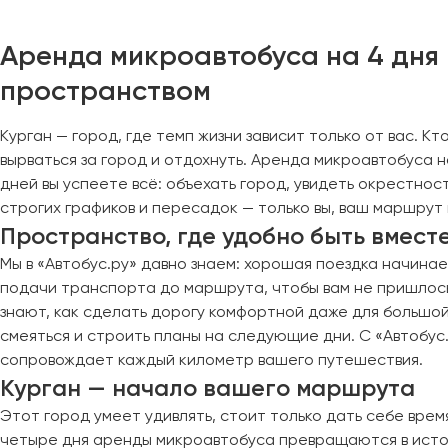
Череповец
Чита
Аренда микроавтобуса на 4 дня 
пространством
Якутск
Ялта
Курган — город, где темп жизни зависит только от вас. 
Ярославль
вырваться за город и отдохнуть. Аренда микроавтобуса н
дней вы успеете всё: объехать город, увидеть окрестност
строгих графиков и пересадок — только вы, ваш маршрут 
Пространство, где удобно быть вмест
Мы в «Автобус.ру» давно знаем: хорошая поездка начина
подачи транспорта до маршрута, чтобы вам не пришлось
знают, как сделать дорогу комфортной даже для большой 
смеяться и строить планы на следующие дни. С «Автобус
сопровождает каждый километр вашего путешествия.
Курган — начало вашего маршрута
Этот город умеет удивлять, стоит только дать себе врем
четыре дня аренды микроавтобуса превращаются в истор