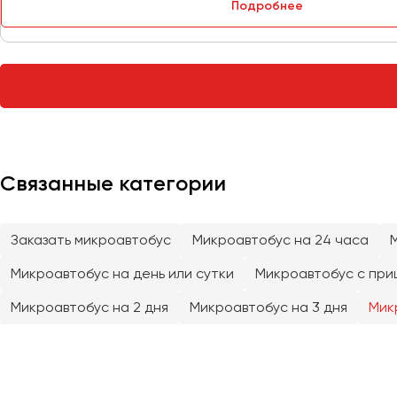
Подробнее
Тверь
Тольятти
Томск
Тула
Тюмень
Улан-Удэ
Связанные категории
Ульяновск
Уфа
Заказать микроавтобус
Микроавтобус на 24 часа
Феодосия
Микроавтобус на день или сутки
Микроавтобус с при
Хабаровск
Микроавтобус на 2 дня
Микроавтобус на 3 дня
Мик
Чебоксары
Челябинск