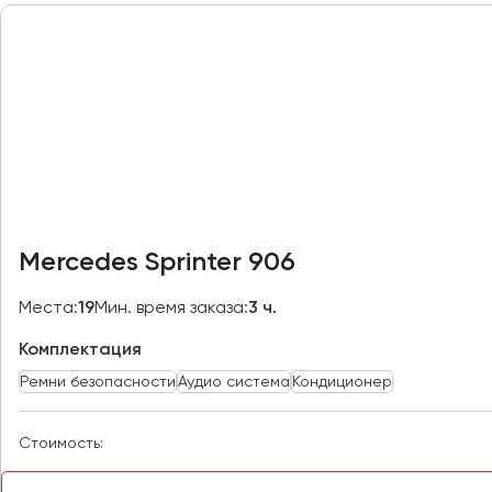
Петрозаводск
Псков
Ростов-на-Дону
Рязань
Самара
Санкт-Петербург
Саранск
Mercedes Sprinter 906
Саратов
Севастополь
Места:
19
Мин. время заказа:
3 ч.
Симферополь
Комплектация
Смоленск
Ремни безопасности
Аудио система
Кондиционер
Сочи
Ставрополь
Стоимость:
Сургут