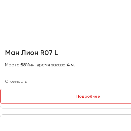
Владивосток
Владикавказ
Владимир
Волгоград
Волжский
Вологда
Воронеж
Ман Лион R07 L
Донецк
Места:
58
Мин. время заказа:
4 ч.
Евпатория
Стоимость:
Екатеринбург
Подробнее
Иваново
Ижевск
Иркутск