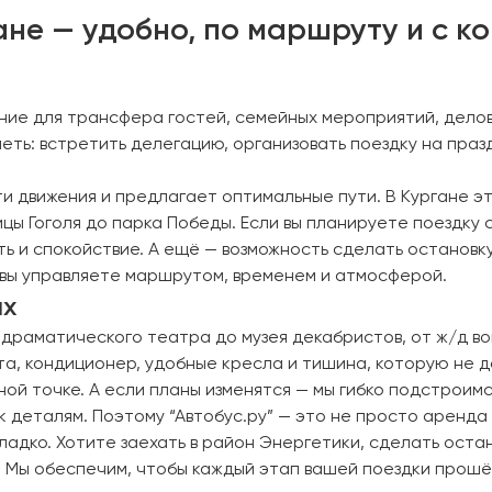
гане — удобно, по маршруту и с 
ние для трансфера гостей, семейных мероприятий, делов
ть: встретить делегацию, организовать поездку на праздн
и движения и предлагает оптимальные пути. В Кургане э
ицы Гоголя до парка Победы. Если вы планируете поездку
ть и спокойствие. А ещё — возможность сделать остановк
 вы управляете маршрутом, временем и атмосферой.
ях
драматического театра до музея декабристов, от ж/д во
та, кондиционер, удобные кресла и тишина, которую не д
ной точке. А если планы изменятся — мы гибко подстроимс
к деталям. Поэтому “Автобус.ру” — это не просто аренда
адко. Хотите заехать в район Энергетики, сделать остан
. Мы обеспечим, чтобы каждый этап вашей поездки прошёл