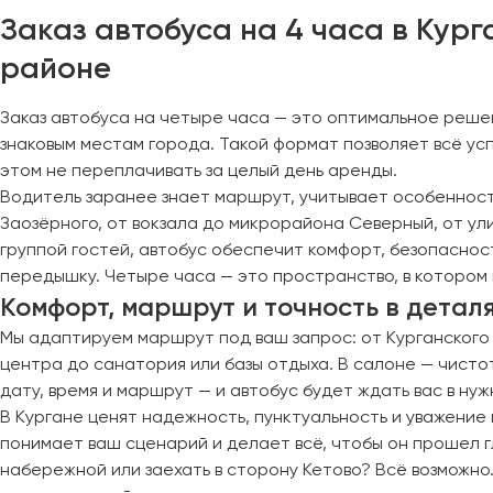
Череповец
Заказ автобуса на 4 часа в Кур
Чита
районе
Якутск
Заказ автобуса на четыре часа — это оптимальное реше
Ялта
знаковым местам города. Такой формат позволяет всё успе
Ярославль
этом не переплачивать за целый день аренды.
Водитель заранее знает маршрут, учитывает особенност
Заозёрного, от вокзала до микрорайона Северный, от ул
группой гостей, автобус обеспечит комфорт, безопаснос
передышку. Четыре часа — это пространство, в котором
Комфорт, маршрут и точность в детал
Мы адаптируем маршрут под ваш запрос: от Курганского 
центра до санатория или базы отдыха. В салоне — чисто
дату, время и маршрут — и автобус будет ждать вас в нуж
В Кургане ценят надежность, пунктуальность и уважение 
понимает ваш сценарий и делает всё, чтобы он прошел гл
набережной или заехать в сторону Кетово? Всё возможно