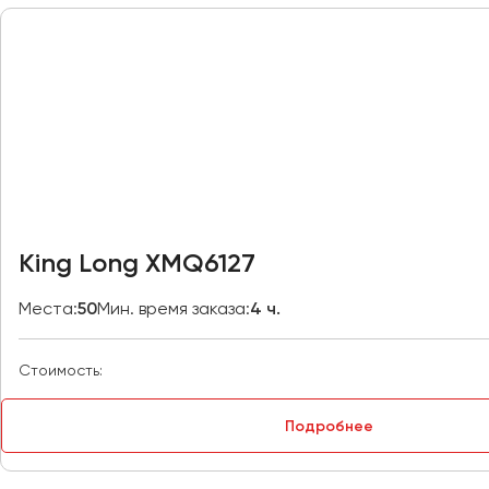
Москва
Мурманск
Набережные Челны
Нижний Новгород
Нижний Тагил
Новокузнецк
Новороссийск
King Long XMQ6127
Новосибирск
Места:
50
Мин. время заказа:
4 ч.
Омск
Орёл
Стоимость:
Оренбург
Подробнее
Пенза
Пермь