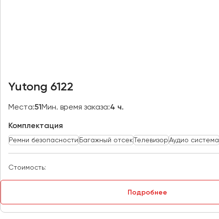
Казань
Калининград
Калуга
Кемерово
Керчь
Киров
Yutong 6122
Краснодар
Красноярск
Места:
51
Мин. время заказа:
4 ч.
Курган
Комплектация
Курск
Ремни безопасности
Багажный отсек
Телевизор
Аудио система
Липецк
Луганск
Стоимость:
Магнитогорск
Подробнее
Макеевка
Махачкала