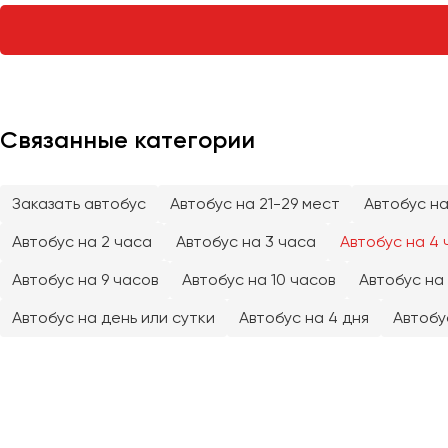
Тверь
Тольятти
Томск
Тула
Тюмень
Связанные категории
Улан-Удэ
Заказать автобус
Автобус на 21-29 мест
Автобус на
Ульяновск
Уфа
Автобус на 2 часа
Автобус на 3 часа
Автобус на 4 
Автобус на 9 часов
Автобус на 10 часов
Автобус на 
Феодосия
Автобус на день или сутки
Автобус на 4 дня
Автобу
Хабаровск
Чебоксары
Челябинск