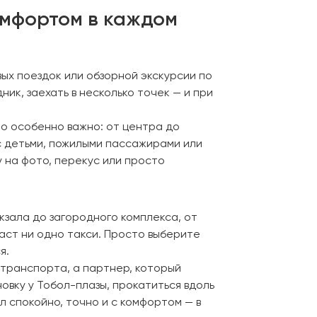
комфортом в каждом
ых поездок или обзорной экскурсии по
ик, заехать в несколько точек — и при
то особенно важно: от центра до
 с детьми, пожилыми пассажирами или
у на фото, перекус или просто
кзала до загородного комплекса, от
аст ни одно такси. Просто выберите
я.
 транспорта, а партнер, который
овку у Тобол-плазы, прокатиться вдоль
 спокойно, точно и с комфортом — в