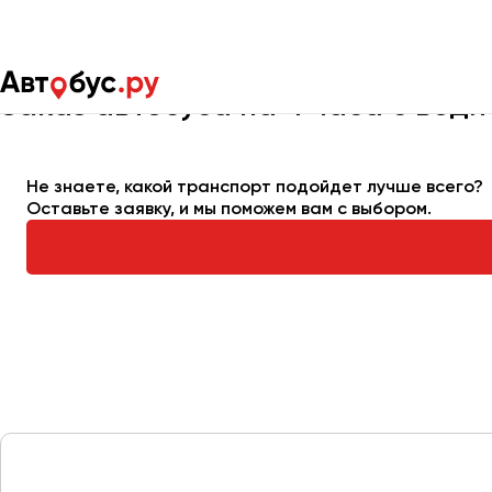
Главная
Автопарк
Заказать автобус
Автобус на 4 часа
Заказ автобуса на 4 часа с води
Москва
Санкт-Пете
Не знаете, какой транспорт подойдет лучше всего?
Оставьте заявку, и мы поможем вам с выбором.
Архангельск
Астрахань
Барнаул
Белгород
Брянск
Великий Новгород