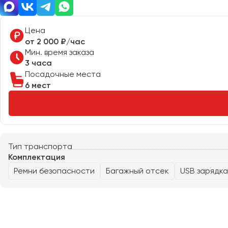
Казань
Калининград
Цена
Калуга
от 2 000 ₽/час
Кемерово
Мин. время заказа
Керчь
3 часа
Посадочные места
Киров
6 мест
Краснодар
Красноярск
Курган
Курск
Тип транспорта
Комплектация
Липецк
Ремни безопасности
Багажный отсек
USB зарядка
Луганск
Магнитогорск
Макеевка
Махачкала