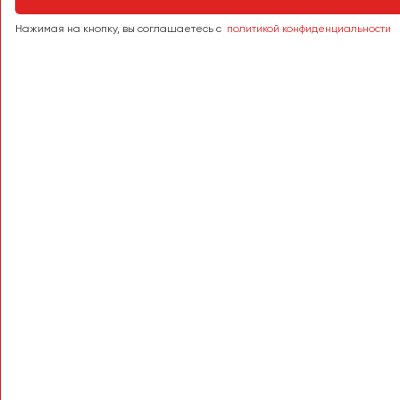
Тверь
Нажимая на кнопку, вы соглашаетесь с
политикой конфиденциальности
Тольятти
Томск
Тула
Тюмень
Улан-Удэ
Ульяновск
Уфа
Феодосия
Хабаровск
Чебоксары
Челябинск