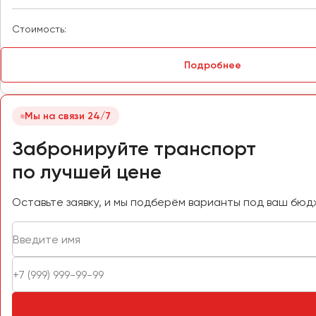
Петрозаводск
Псков
Стоимость:
Ростов-на-Дону
Подробнее
Рязань
Мы на связи 24/7
Самара
Санкт-Петербург
Забронируйте транспорт
Саранск
по лучшей цене
Саратов
Севастополь
Оставьте заявку, и мы подберём варианты под ваш бюд
Симферополь
Смоленск
Сочи
Ставрополь
Сургут