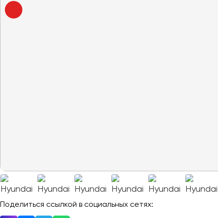
Владивосток
Владикавказ
Владимир
Волгоград
Волжский
Вологда
Воронеж
Донецк
Евпатория
Екатеринбург
Иваново
Ижевск
Иркутск
Поделиться ссылкой в социальных сетях: