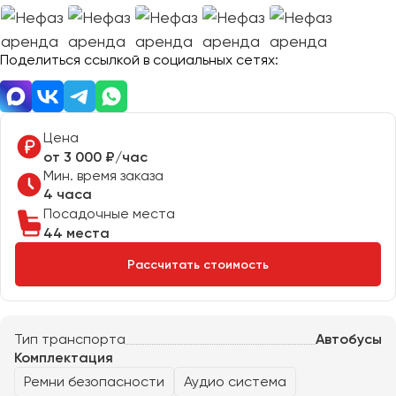
Отправить заявку
Великий Новгород
Отправить заявку
Владивосток
Нажимая на кнопку, вы соглашаетесь с
политикой
Поделиться ссылкой в социальных сетях:
Владикавказ
конфиденциальности
Нажимая на кнопку, вы соглашаетесь с
политикой
конфиденциальности
Владимир
Волгоград
Волжский
Цена
Вологда
от 3 000 ₽/час
Мин. время заказа
Воронеж
4 часа
Посадочные места
Донецк
44 места
Рассчитать стоимость
Евпатория
Екатеринбург
Тип транспорта
Автобусы
Иваново
Комплектация
Ижевск
Ремни безопасности
Аудио система
Иркутск