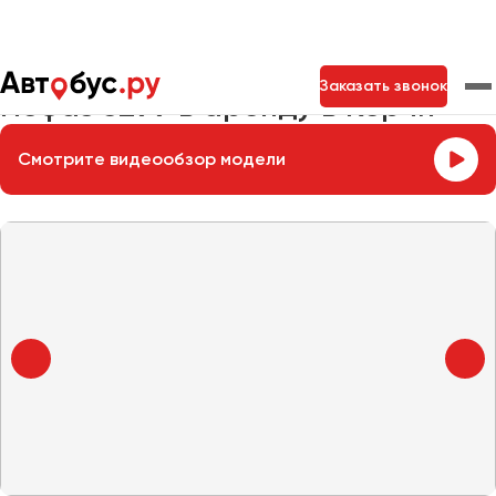
Главная
Автопарк
Заказать автобус
Нефаз 5299
Заказать звонок
Нефаз 5299 в аренду в Керчи
Смотрите видеообзор модели
Москва
Санкт-Петербург
Новосибирск
Екатеринбург
Самара
Казань
Тольятти
Архангельск
Астрахань
Барнаул
Белгород
Брянск