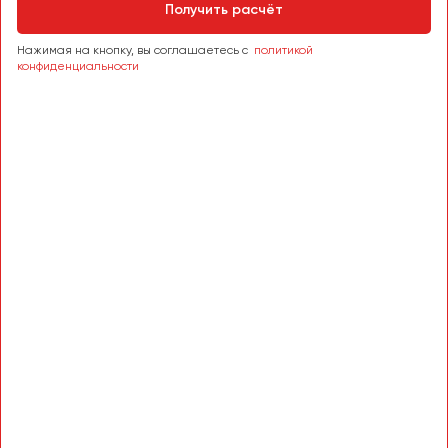
Сургут
Получить расчёт
Нажимая на кнопку, вы соглашаетесь с
политикой
Тверь
конфиденциальности
Тольятти
Томск
Тула
Тюмень
Улан-Удэ
Ульяновск
Уфа
Феодосия
Хабаровск
Чебоксары