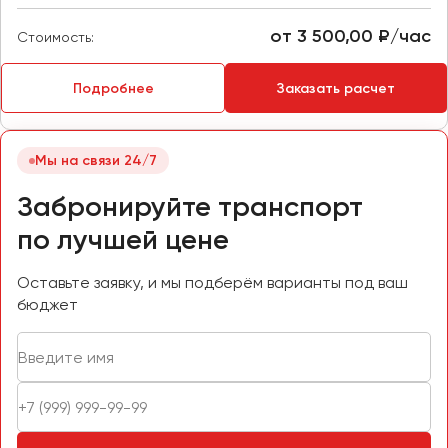
Пермь
от 3 500,00 ₽/час
Стоимость:
Петрозаводск
Псков
Подробнее
Заказать расчет
Ростов-на-Дону
Рязань
Мы на связи 24/7
Забронируйте транспорт
Самара
по лучшей цене
Санкт-Петербург
Саранск
Оставьте заявку, и мы подберём варианты под ваш
Саратов
бюджет
Севастополь
Симферополь
Смоленск
Сочи
Ставрополь