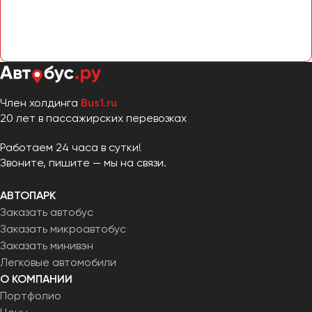
Челябинск
Череповец
Чита
Якутск
Член холдинга
Bus1.ru
Ялта
20 лет в пассажирских перевозках
Ярославль
Работаем 24 часа в сутки!
Звоните, пишите — мы на связи.
АВТОПАРК
Заказать автобус
Заказать микроавтобус
Заказать минивэн
Легковые автомобили
О КОМПАНИИ
Портфолио