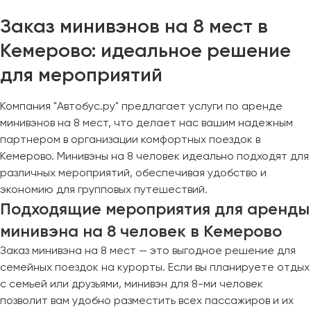
Сургут
Заказ минивэнов на 8 мест в
Тверь
Кемерово: идеальное решение
Тольятти
для мероприятий
Томск
Тула
Компания "Автобус.ру" предлагает услуги по аренде
Тюмень
минивэнов на 8 мест, что делает нас вашим надежным
партнером в организации комфортных поездок в
Улан-Удэ
Кемерово. Минивэны на 8 человек идеально подходят для
Ульяновск
различных мероприятий, обеспечивая удобство и
экономию для групповых путешествий.
Уфа
Подходящие мероприятия для аренды
минивэна на 8 человек в Кемерово
Феодосия
Заказ минивэна на 8 мест — это выгодное решение для
Хабаровск
семейных поездок на курорты. Если вы планируете отдых
с семьей или друзьями, минивэн для 8-ми человек
позволит вам удобно разместить всех пассажиров и их
Чебоксары