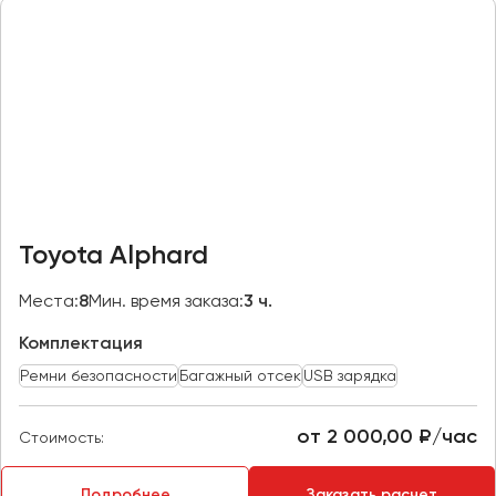
Казань
Калининград
Калуга
Кемерово
Керчь
Киров
Краснодар
Toyota Alphard
Красноярск
Курган
Места:
8
Мин. время заказа:
3 ч.
Курск
Комплектация
Ремни безопасности
Багажный отсек
USB зарядка
Липецк
Луганск
от 2 000,00 ₽/час
Стоимость:
Магнитогорск
Подробнее
Заказать расчет