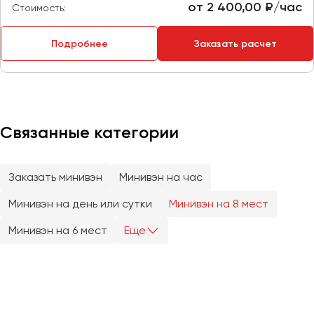
от 2 400,00 ₽/час
Стоимость:
Пермь
Петрозаводск
Подробнее
Заказать расчет
Псков
Ростов-на-Дону
Рязань
Связанные категории
Самара
Санкт-Петербург
Заказать минивэн
Минивэн на час
Саранск
Саратов
Минивэн на день или сутки
Минивэн на 8 мест
Севастополь
Минивэн на 6 мест
Еще
Симферополь
Смоленск
Сочи
Ставрополь