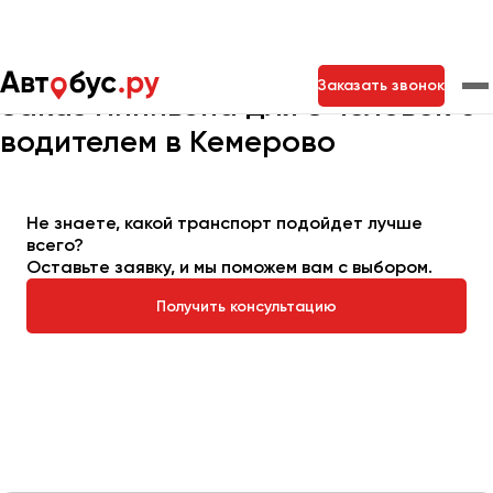
Главная
Автопарк
Заказать минивэн
Минивэн на 8 мест
Заказать звонок
Заказ минивэна для 8 человек с
водителем в Кемерово
Москва
Санкт-Петербург
Новосибирск
Екатеринбург
Самара
Казань
Тольятти
Не знаете, какой транспорт подойдет лучше
всего?
Оставьте заявку, и мы поможем вам с выбором.
Архангельск
Получить консультацию
Астрахань
Барнаул
Белгород
Брянск