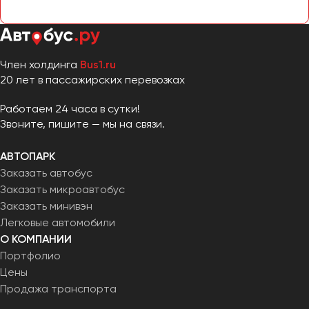
Челябинск
Череповец
Чита
Член холдинга
Bus1.ru
20 лет в пассажирских перевозках
Якутск
Ялта
Работаем 24 часа в сутки!
Ярославль
Звоните, пишите — мы на связи.
АВТОПАРК
Заказать автобус
Заказать микроавтобус
Заказать минивэн
Легковые автомобили
О КОМПАНИИ
Портфолио
Цены
Продажа транспорта