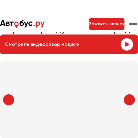
Главная
Автопарк
Заказать автобус
Нефаз 5299
Заказать звонок
Нефаз в аренду в Калининграде
Смотрите видеообзор модели
Москва
Санкт-Петербург
Новосибирск
Екатеринбург
Самара
Казань
Тольятти
Архангельск
Астрахань
Барнаул
Белгород
Брянск