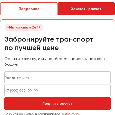
Пермь
Подробнее
Заказать расчет
Петрозаводск
Псков
Мы на связи 24/7
Ростов-на-Дону
Забронируйте транспорт
Рязань
по лучшей цене
Самара
Оставьте заявку, и мы подберём варианты под ваш
Санкт-Петербург
бюджет
Саранск
Саратов
Севастополь
Симферополь
Смоленск
Сочи
Получить расчёт
Ставрополь
Нажимая на кнопку, вы соглашаетесь с
политикой