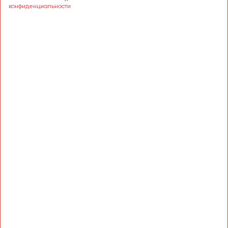
Сургут
конфиденциальности
Тверь
Тольятти
Томск
Тула
Тюмень
Улан-Удэ
Ульяновск
Уфа
Феодосия
Хабаровск
Чебоксары