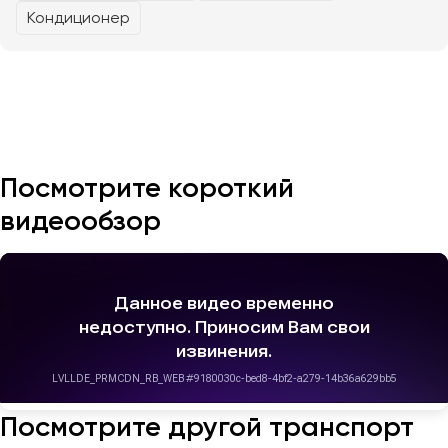
Кондиционер
Казань
Калининград
Калуга
Кемерово
Керчь
Посмотрите короткий
Киров
видеообзор
Краснодар
Красноярск
Курган
Курск
Липецк
Луганск
Посмотрите другой транспорт
Магнитогорск