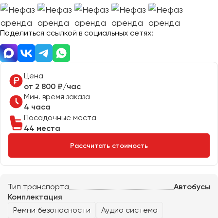
Отправить заявку
Великий Новгород
Отправить заявку
Владивосток
Нажимая на кнопку, вы соглашаетесь с
политикой
Поделиться ссылкой в социальных сетях:
Владикавказ
конфиденциальности
Нажимая на кнопку, вы соглашаетесь с
политикой
конфиденциальности
Владимир
Волгоград
Волжский
Цена
Вологда
от 2 800 ₽/час
Мин. время заказа
Воронеж
4 часа
Посадочные места
Донецк
44 места
Рассчитать стоимость
Евпатория
Екатеринбург
Тип транспорта
Автобусы
Иваново
Комплектация
Ижевск
Ремни безопасности
Аудио система
Иркутск