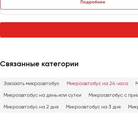
Подробнее
Тверь
Тольятти
Томск
Тула
Тюмень
Улан-Удэ
Связанные категории
Ульяновск
Уфа
Заказать микроавтобус
Микроавтобус на 24 часа
Феодосия
Микроавтобус на день или сутки
Микроавтобус с при
Хабаровск
Микроавтобус на 2 дня
Микроавтобус на 3 дня
Мик
Чебоксары
Челябинск