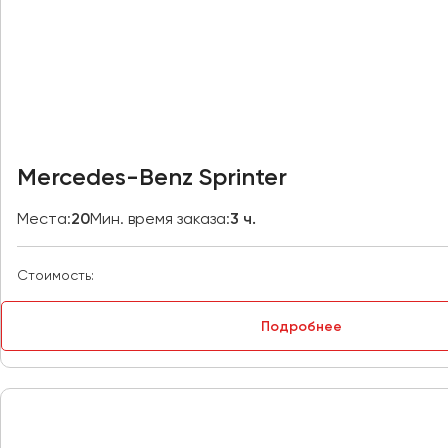
Казань
Калининград
Калуга
Кемерово
Керчь
Киров
Mercedes-Benz Sprinter
Краснодар
Красноярск
Места:
20
Мин. время заказа:
3 ч.
Курган
Курск
Стоимость:
Липецк
Подробнее
Луганск
Магнитогорск
Макеевка
Махачкала