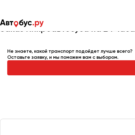
Главная
Автопарк
Заказать микроавтобус
Микроавтобус
Заказ микроавтобуса на 24 часа
Москва
Санкт-Пете
Не знаете, какой транспорт подойдет лучше всего?
Оставьте заявку, и мы поможем вам с выбором.
Архангельск
Астрахань
Барнаул
Белгород
Брянск
Великий Новгород