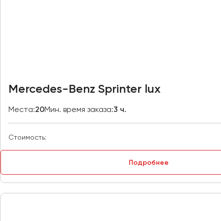
Владивосток
Владикавказ
Владимир
Волгоград
Волжский
Вологда
Воронеж
Mercedes-Benz Sprinter lux
Донецк
Места:
20
Мин. время заказа:
3 ч.
Евпатория
Стоимость:
Екатеринбург
Подробнее
Иваново
Ижевск
Иркутск