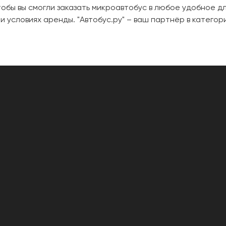
обы вы смогли заказать микроавтобус в любое удобное дл
и условиях аренды. "Автобус.ру" – ваш партнёр в катего