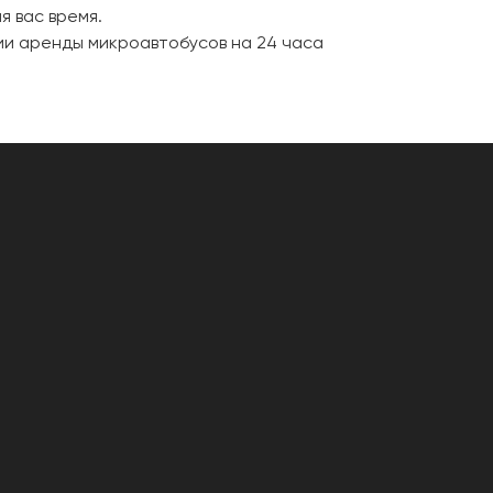
я вас время.
рии аренды микроавтобусов на 24 часа