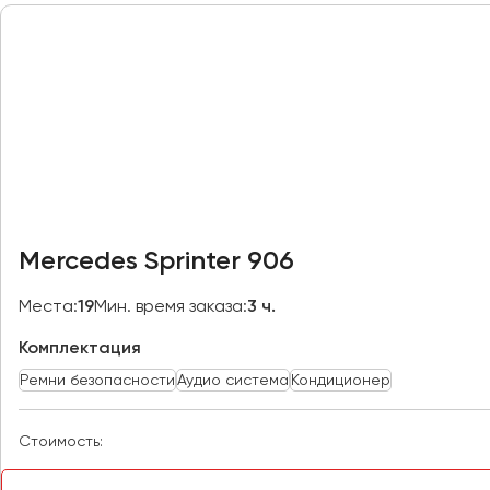
Петрозаводск
Псков
Ростов-на-Дону
Рязань
Самара
Санкт-Петербург
Саранск
Mercedes Sprinter 906
Саратов
Севастополь
Места:
19
Мин. время заказа:
3 ч.
Симферополь
Комплектация
Смоленск
Ремни безопасности
Аудио система
Кондиционер
Сочи
Ставрополь
Стоимость:
Сургут