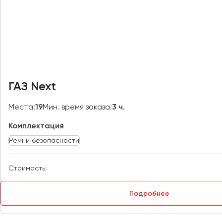
Москва
Мурманск
Набережные Челны
Нижний Новгород
Нижний Тагил
ГАЗ Next
Новокузнецк
Новороссийск
Места:
19
Мин. время заказа:
3 ч.
Новосибирск
Комплектация
Ремни безопасности
Омск
Орёл
Стоимость:
Оренбург
Подробнее
Пенза
Пермь