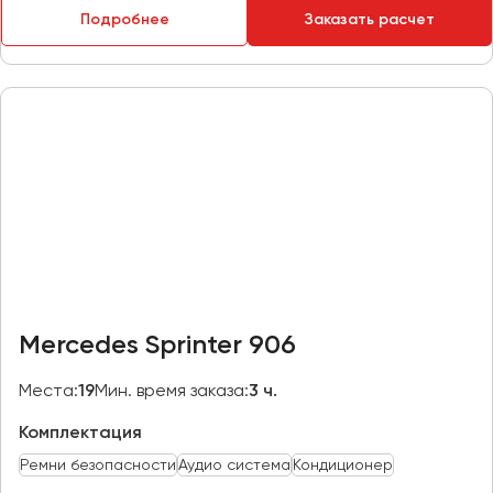
Подробнее
Заказать расчет
Пермь
Петрозаводск
Псков
Ростов-на-Дону
Рязань
Самара
Санкт-Петербург
Саранск
Саратов
Mercedes Sprinter 906
Севастополь
Симферополь
Места:
19
Мин. время заказа:
3 ч.
Смоленск
Комплектация
Сочи
Ремни безопасности
Аудио система
Кондиционер
Ставрополь