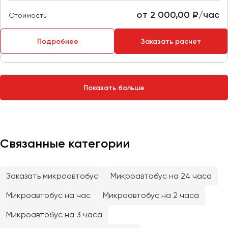
Сургут
от 2 000,00 ₽/час
Стоимость:
Тверь
Подробнее
Заказать расчет
Тольятти
Томск
Тула
Тюмень
Показать больше
Улан-Удэ
Ульяновск
Уфа
Связанные категории
Феодосия
Заказать микроавтобус
Микроавтобус на 24 часа
Хабаровск
Микроавтобус на час
Микроавтобус на 2 часа
Микроавтобус на 3 часа
Чебоксары