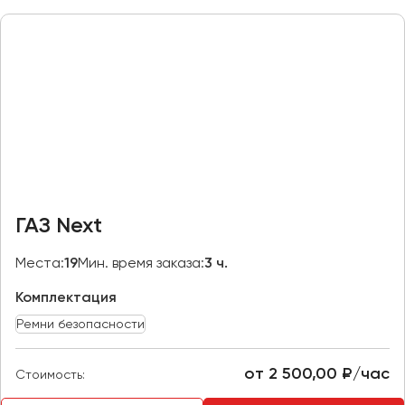
Макеевка
Махачкала
Москва
Мурманск
Набережные Челны
Нижний Новгород
Нижний Тагил
Новокузнецк
ГАЗ Next
Новороссийск
Новосибирск
Места:
19
Мин. время заказа:
3 ч.
Комплектация
Омск
Орёл
Ремни безопасности
Оренбург
от 2 500,00 ₽/час
Стоимость:
Пенза