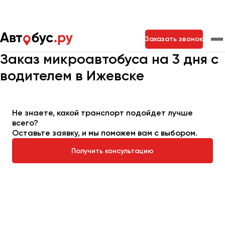
Главная
Автопарк
Заказать микроавтобус
Заказать звонок
Микроавтобус на 3 дня
Заказ микроавтобуса на 3 дня с
водителем в Ижевске
Москва
Санкт-Петербург
Новосибирск
Екатеринбург
Самара
Казань
Тольятти
Не знаете, какой транспорт подойдет лучше
всего?
Оставьте заявку, и мы поможем вам с выбором.
Архангельск
Астрахань
Получить консультацию
Барнаул
Белгород
Брянск