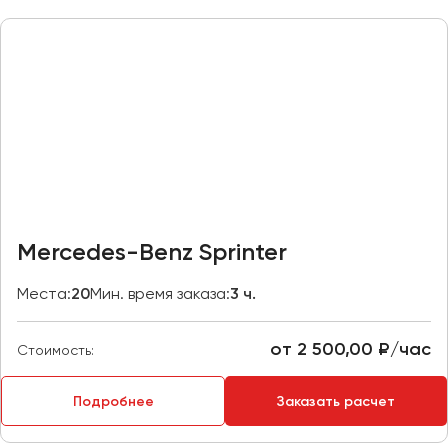
Казань
Калининград
Калуга
Кемерово
Керчь
Киров
Краснодар
Красноярск
Mercedes-Benz Sprinter
Курган
Места:
20
Мин. время заказа:
3 ч.
Курск
от 2 500,00 ₽/час
Липецк
Стоимость:
Луганск
Подробнее
Заказать расчет
Магнитогорск