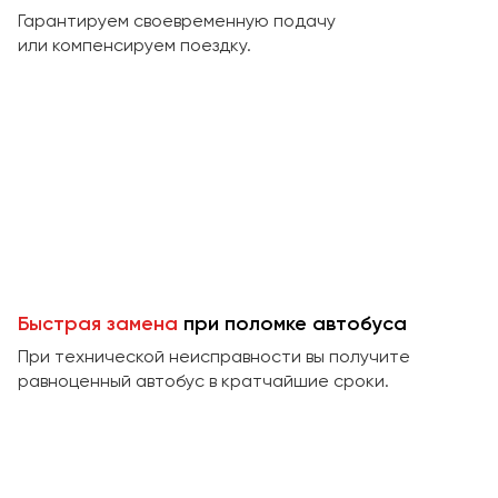
Макеевка
Гарантируем своевременную подачу
Махачкала
или компенсируем поездку.
Москва
Мурманск
Набережные Челны
Нижний Новгород
Нижний Тагил
Новокузнецк
Новороссийск
Новосибирск
Быстрая замена
при поломке автобуса
При технической неисправности вы получите
Омск
равноценный автобус в кратчайшие сроки.
Орёл
Оренбург
Пенза