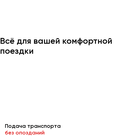
Казань
Калининград
Калуга
Всё для вашей комфортной
Кемерово
Керчь
поездки
Киров
Краснодар
Красноярск
Курган
Курск
Липецк
Луганск
Подача транспорта
Магнитогорск
без опозданий