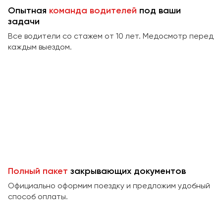
Сургут
Опытная
команда водителей
под ваши
задачи
Тверь
Все водители со стажем от 10 лет. Медосмотр перед
Тольятти
каждым выездом.
Томск
Тула
Тюмень
Улан-Удэ
Ульяновск
Уфа
Феодосия
Полный пакет
закрывающих документов
Официально оформим поездку и предложим удобный
Хабаровск
способ оплаты.
Чебоксары