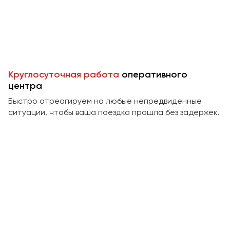
Пермь
Петрозаводск
Псков
Ростов-на-Дону
Круглосуточная работа
оперативного
Рязань
центра
Быстро отреагируем на любые непредвиденные
Самара
ситуации, чтобы ваша поездка прошла без задержек.
Санкт-Петербург
Саранск
Саратов
Севастополь
Симферополь
Смоленск
Сочи
Ставрополь