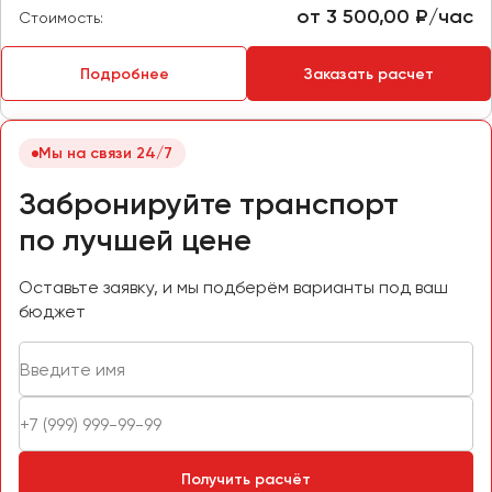
от 3 500,00 ₽/час
Стоимость:
Пермь
Петрозаводск
Подробнее
Заказать расчет
Псков
Ростов-на-Дону
Мы на связи 24/7
Рязань
Забронируйте транспорт
Самара
по лучшей цене
Санкт-Петербург
Оставьте заявку, и мы подберём варианты под ваш
Саранск
бюджет
Саратов
Севастополь
Симферополь
Смоленск
Сочи
Ставрополь
Получить расчёт