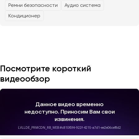
Ремни безопасности
Аудио система
Кондиционер
Казань
Калининград
Калуга
Кемерово
Керчь
Киров
Посмотрите короткий
Краснодар
Красноярск
видеообзор
Курган
Курск
Липецк
Луганск
Магнитогорск