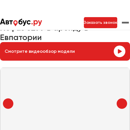
Главная
Автопарк
Заказать автобус
Нефаз 5299
Заказать звонок
Нефаз 5299 в аренду в
Евпатории
Москва
Санкт-Петербург
Новосибирск
Смотрите видеообзор модели
Екатеринбург
Самара
Казань
Тольятти
Архангельск
Астрахань
Барнаул
Белгород
Брянск