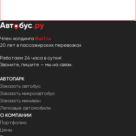
Челябинск
Череповец
Чита
Якутск
Член холдинга
Bus1.ru
20 лет в пассажирских перевозках
Ялта
Ярославль
Работаем 24 часа в сутки!
Звоните, пишите — мы на связи.
АВТОПАРК
Заказать автобус
Заказать микроавтобус
Заказать минивэн
Легковые автомобили
О КОМПАНИИ
Портфолио
Цены