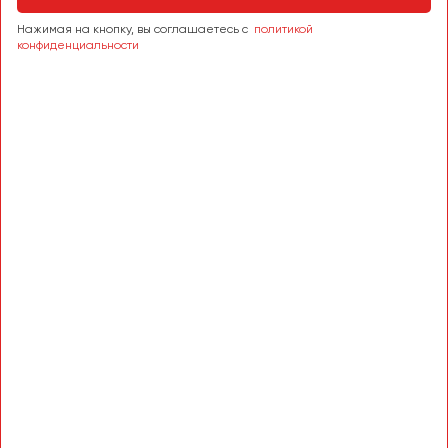
Сургут
Нажимая на кнопку, вы соглашаетесь с
политикой
конфиденциальности
Тверь
Тольятти
Томск
Тула
Тюмень
Улан-Удэ
Ульяновск
Уфа
Феодосия
Хабаровск
Чебоксары