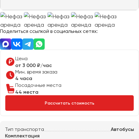
Отправить заявку
Великий Новгород
Отправить заявку
Владивосток
Нажимая на кнопку, вы соглашаетесь с
политикой
Владикавказ
конфиденциальности
Нажимая на кнопку, вы соглашаетесь с
политикой
конфиденциальности
Владимир
Поделиться ссылкой в социальных сетях:
Волгоград
Волжский
Вологда
Цена
Воронеж
от 3 000 ₽/час
Мин. время заказа
4 часа
Донецк
Посадочные места
44 места
Евпатория
Рассчитать стоимость
Екатеринбург
Иваново
Тип транспорта
Автобусы
Ижевск
Комплектация
Иркутск