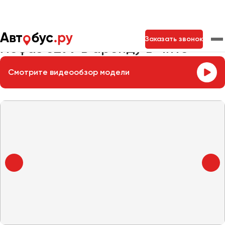
Главная
Автопарк
Заказать автобус
Нефаз 5299
Заказать звонок
Нефаз 5299 в аренду в Чите
Смотрите видеообзор модели
Москва
Санкт-Петербург
Новосибирск
Екатеринбург
Самара
Казань
Тольятти
Архангельск
Астрахань
Барнаул
Белгород
Брянск