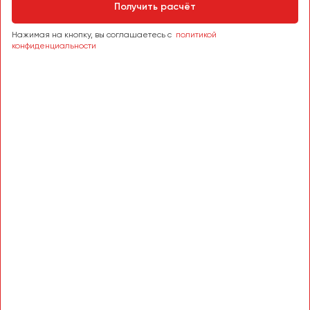
Сургут
Получить расчёт
Нажимая на кнопку, вы соглашаетесь с
политикой
Тверь
конфиденциальности
Тольятти
Томск
Тула
Тюмень
Улан-Удэ
Ульяновск
Уфа
Феодосия
Хабаровск
Чебоксары