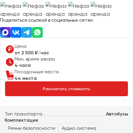
Отправить заявку
Великий Новгород
Отправить заявку
Владивосток
Нажимая на кнопку, вы соглашаетесь с
политикой
Поделиться ссылкой в социальных сетях:
Владикавказ
конфиденциальности
Нажимая на кнопку, вы соглашаетесь с
политикой
конфиденциальности
Владимир
Волгоград
Волжский
Цена
Вологда
от 2 500 ₽/час
Мин. время заказа
Воронеж
4 часа
Посадочные места
Донецк
44 места
Рассчитать стоимость
Евпатория
Екатеринбург
Тип транспорта
Автобусы
Иваново
Комплектация
Ижевск
Ремни безопасности
Аудио система
Иркутск