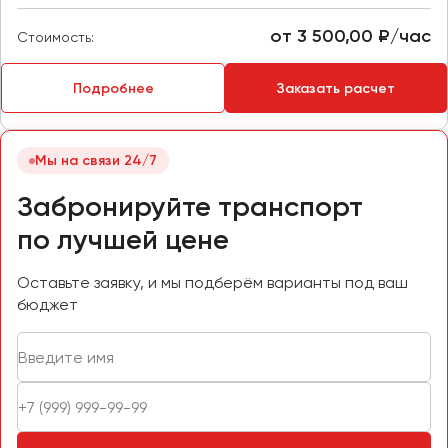
Пермь
от 3 500,00 ₽/час
Стоимость:
Петрозаводск
Псков
Подробнее
Заказать расчет
Ростов-на-Дону
Рязань
Мы на связи 24/7
Забронируйте транспорт
Самара
по лучшей цене
Санкт-Петербург
Саранск
Оставьте заявку, и мы подберём варианты под ваш
Саратов
бюджет
Севастополь
Симферополь
Смоленск
Сочи
Ставрополь