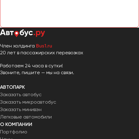
Челябинск
Череповец
Чита
Якутск
Член холдинга
Bus1.ru
Ялта
20 лет в пассажирских перевозках
Ярославль
Работаем 24 часа в сутки!
Звоните, пишите — мы на связи.
АВТОПАРК
Заказать автобус
Заказать микроавтобус
Заказать минивэн
Легковые автомобили
О КОМПАНИИ
Портфолио