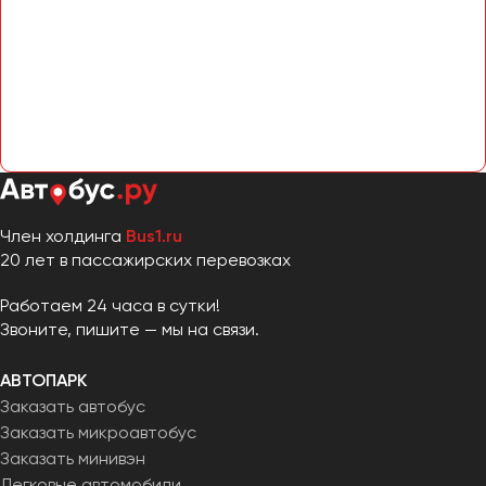
Сургут
Тверь
Тольятти
Томск
Тула
Тюмень
Член холдинга
Bus1.ru
Улан-Удэ
20 лет в пассажирских перевозках
Ульяновск
Уфа
Работаем 24 часа в сутки!
Звоните, пишите — мы на связи.
Феодосия
АВТОПАРК
Заказать автобус
Хабаровск
Заказать микроавтобус
Заказать минивэн
Чебоксары
Легковые автомобили