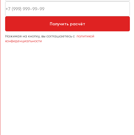
Пермь
Петрозаводск
Псков
Получить расчёт
Нажимая на кнопку, вы соглашаетесь с
политикой
Ростов-на-Дону
конфиденциальности
Рязань
Самара
Санкт-Петербург
Саранск
Саратов
Севастополь
Симферополь
Смоленск
Сочи
Ставрополь