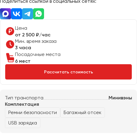
Поделиться ссылкой в социальных сетях:
Отправить заявку
Великий Новгород
Отправить заявку
Владивосток
Нажимая на кнопку, вы соглашаетесь с
политикой
Владикавказ
конфиденциальности
Нажимая на кнопку, вы соглашаетесь с
политикой
конфиденциальности
Цена
Владимир
от 2 500 ₽/час
Волгоград
Мин. время заказа
Волжский
3 часа
Вологда
Посадочные места
6 мест
Воронеж
Рассчитать стоимость
Донецк
Евпатория
Тип транспорта
Минивэны
Екатеринбург
Комплектация
Ремни безопасности
Багажный отсек
Иваново
USB зарядка
Ижевск
Иркутск