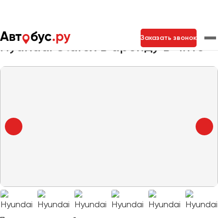
Главная
Автопарк
Заказать минивэн
Hyundai Starex
Заказать звонок
Hyundai Starex в аренду в Чите
Москва
Санкт-Петербург
Новосибирск
Екатеринбург
Самара
Казань
Тольятти
Архангельск
Астрахань
Барнаул
Белгород
Брянск