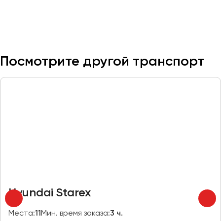
Казань
Калининград
Калуга
Посмотрите другой транспорт
Кемерово
Керчь
Киров
Краснодар
Красноярск
Курган
Курск
Липецк
Луганск
Hyundai Starex
Магнитогорск
Места:
11
Мин. время заказа:
3 ч.