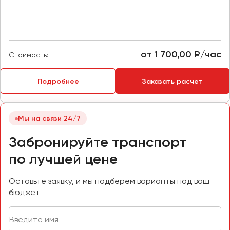
Макеевка
Махачкала
Москва
Мурманск
от 1 700,00 ₽/час
Стоимость:
Набережные Челны
Подробнее
Заказать расчет
Нижний Новгород
Нижний Тагил
Новокузнецк
Мы на связи 24/7
Новороссийск
Забронируйте транспорт
Новосибирск
по лучшей цене
Омск
Оставьте заявку, и мы подберём варианты под ваш
Орёл
бюджет
Оренбург
Пенза