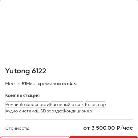
Казань
Калининград
Калуга
Кемерово
Керчь
Киров
Краснодар
Yutong 6122
Красноярск
Курган
Места:
51
Мин. время заказа:
4 ч.
Курск
Комплектация
Ремни безопасности
Багажный отсек
Телевизор
Липецк
Аудио система
USB зарядка
Кондиционер
Луганск
от 3 500,00 ₽/час
Стоимость:
Магнитогорск