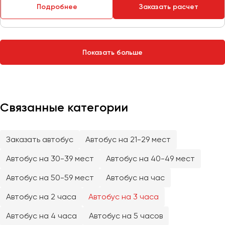
Сургут
Подробнее
Заказать расчет
Тверь
Тольятти
Показать больше
Томск
Тула
Тюмень
Связанные категории
Улан-Удэ
Ульяновск
Уфа
Заказать автобус
Автобус на 21-29 мест
Автобус на 30-39 мест
Автобус на 40-49 мест
Феодосия
Автобус на 50-59 мест
Автобус на час
Хабаровск
Автобус на 2 часа
Автобус на 3 часа
Автобус на 4 часа
Автобус на 5 часов
Чебоксары