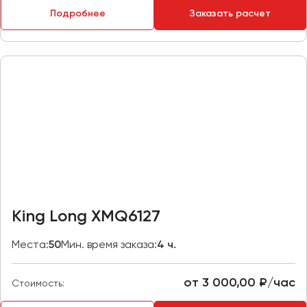
Макеевка
Подробнее
Заказать расчет
Махачкала
Москва
Мурманск
Набережные Челны
Нижний Новгород
Нижний Тагил
Новокузнецк
Новороссийск
Новосибирск
King Long XMQ6127
Омск
Места:
50
Мин. время заказа:
4 ч.
Орёл
Оренбург
от 3 000,00 ₽/час
Стоимость:
Пенза