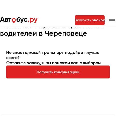
Главная
Автопарк
Заказать автобус
Автобус на 3 часа
Заказать звонок
Заказ автобуса на три часа с
водителем в Череповеце
Москва
Санкт-Петербург
Новосибирск
Екатеринбург
Самара
Казань
Тольятти
Не знаете, какой транспорт подойдет лучше
всего?
Оставьте заявку, и мы поможем вам с выбором.
Архангельск
Получить консультацию
Астрахань
Барнаул
Белгород
Брянск