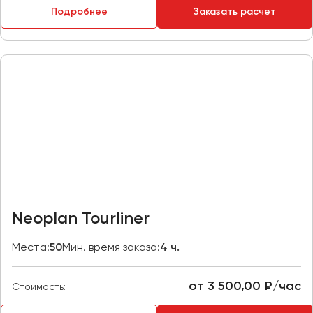
Подробнее
Заказать расчет
Пермь
Петрозаводск
Псков
Ростов-на-Дону
Рязань
Самара
Санкт-Петербург
Саранск
Саратов
Neoplan Tourliner
Севастополь
Симферополь
Места:
50
Мин. время заказа:
4 ч.
Смоленск
Сочи
от 3 500,00 ₽/час
Стоимость:
Ставрополь