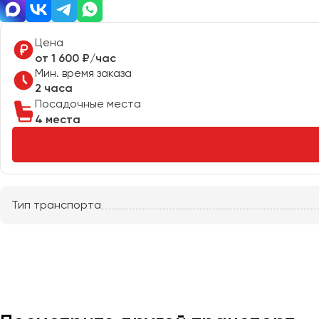
Казань
Калининград
Цена
Калуга
от 1 600 ₽/час
Кемерово
Мин. время заказа
Керчь
2 часа
Посадочные места
Киров
4 места
Краснодар
Красноярск
Курган
Курск
Тип транспорта
Липецк
Луганск
Магнитогорск
Макеевка
Махачкала