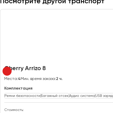
Посмотрите другой транспорт
Москва
Мурманск
Набережные Челны
Нижний Новгород
Нижний Тагил
Новокузнецк
Новороссийск
Новосибирск
Cherry Arrizo 8
Омск
Места:
4
Мин. время заказа:
2 ч.
Орёл
Оренбург
Комплектация
Ремни безопасности
Багажный отсек
Аудио система
USB заряд
Пенза
Пермь
Стоимость: