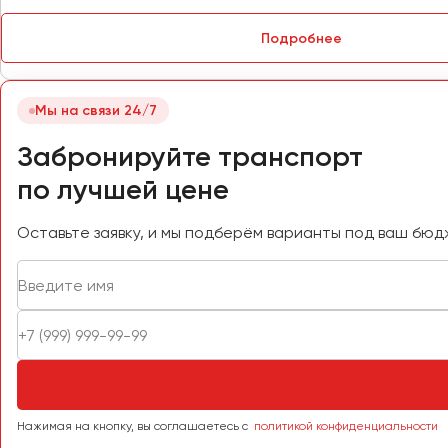
Петрозаводск
Псков
Подробнее
Ростов-на-Дону
Мы на связи 24/7
Рязань
Забронируйте транспорт
Самара
по лучшей цене
Санкт-Петербург
Саранск
Оставьте заявку, и мы подберём варианты под ваш бюд
Саратов
Севастополь
Симферополь
Смоленск
Сочи
Ставрополь
Сургут
Нажимая на кнопку, вы соглашаетесь с
политикой конфиденциальности