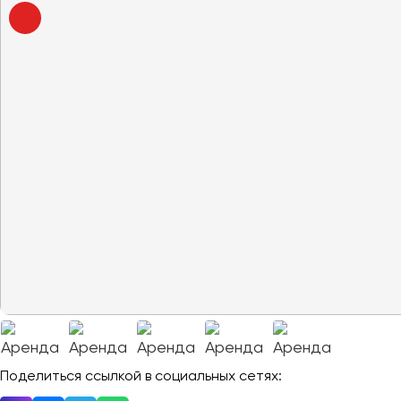
Владивосток
Владикавказ
Владимир
Волгоград
Волжский
Вологда
Воронеж
Донецк
Евпатория
Екатеринбург
Иваново
Ижевск
Иркутск
Поделиться ссылкой в социальных сетях: