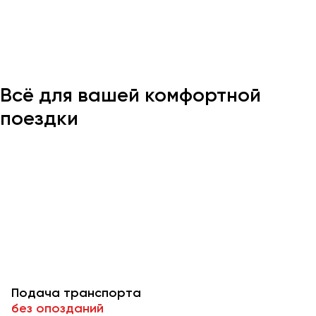
Казань
Калининград
Калуга
Всё для вашей комфортной
Кемерово
Керчь
поездки
Киров
Краснодар
Красноярск
Курган
Курск
Липецк
Луганск
Подача транспорта
Магнитогорск
без опозданий