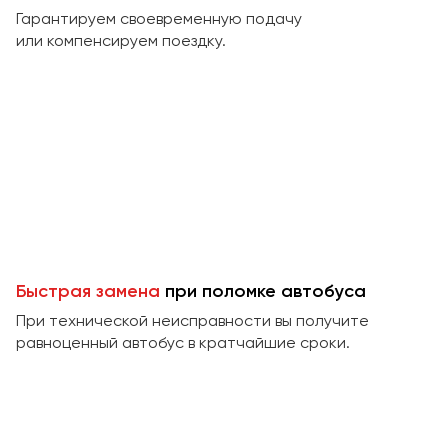
Макеевка
Гарантируем своевременную подачу
Махачкала
или компенсируем поездку.
Москва
Мурманск
Набережные Челны
Нижний Новгород
Нижний Тагил
Новокузнецк
Новороссийск
Новосибирск
Быстрая замена
при поломке автобуса
При технической неисправности вы получите
Омск
равноценный автобус в кратчайшие сроки.
Орёл
Оренбург
Пенза