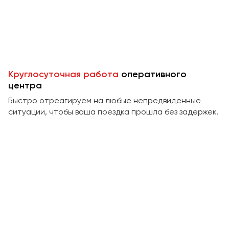
Пермь
Петрозаводск
Псков
Ростов-на-Дону
Круглосуточная работа
оперативного
Рязань
центра
Быстро отреагируем на любые непредвиденные
Самара
ситуации, чтобы ваша поездка прошла без задержек.
Санкт-Петербург
Саранск
Саратов
Севастополь
Симферополь
Смоленск
Сочи
Ставрополь