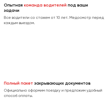
Сургут
Опытная
команда водителей
под ваши
задачи
Тверь
Все водители со стажем от 10 лет. Медосмотр перед
Тольятти
каждым выездом.
Томск
Тула
Тюмень
Улан-Удэ
Ульяновск
Уфа
Феодосия
Полный пакет
закрывающих документов
Официально оформим поездку и предложим удобный
Хабаровск
способ оплаты.
Чебоксары