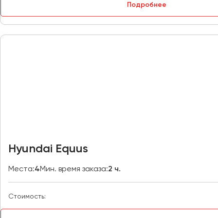
Петрозаводск
Подробнее
Псков
Ростов-на-Дону
Рязань
Самара
Санкт-Петербург
Саранск
Саратов
Севастополь
Hyundai Equus
Симферополь
Смоленск
Места:
4
Мин. время заказа:
2 ч.
Сочи
Ставрополь
Стоимость:
Сургут