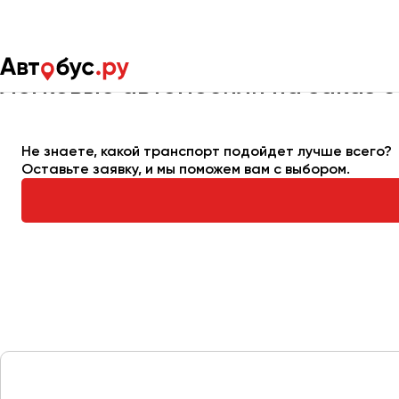
Главная
Автопарк
Легковые автомобили
Легковые автомобили на заказ с
Москва
Санкт-Пете
Не знаете, какой транспорт подойдет лучше всего?
Оставьте заявку, и мы поможем вам с выбором.
Архангельск
Астрахань
Барнаул
Белгород
Брянск
Великий Новгород