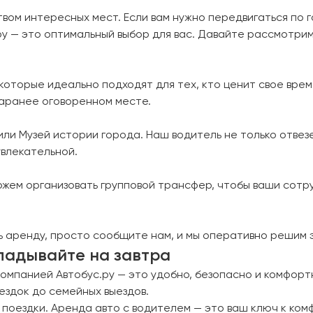
вом интересных мест. Если вам нужно передвигаться по 
у — это оптимальный выбор для вас. Давайте рассмотрим,
торые идеально подходят для тех, кто ценит свое время
заранее оговоренном месте.
ли Музей истории города. Наш водитель не только отвезе
увлекательной.
ожем организовать групповой трансфер, чтобы ваши сотр
ь аренду, просто сообщите нам, и мы оперативно решим 
кладывайте на завтра
компанией Автобус.ру — это удобно, безопасно и комфор
оездок до семейных выездов.
 поездки. Аренда авто с водителем — это ваш ключ к ко