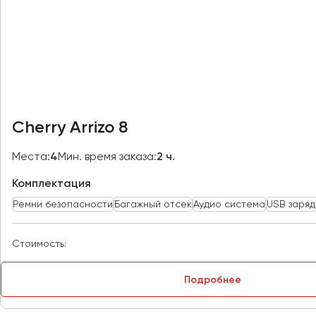
Владивосток
Владикавказ
Владимир
Волгоград
Волжский
Вологда
Воронеж
Cherry Arrizo 8
Донецк
Места:
4
Мин. время заказа:
2 ч.
Комплектация
Евпатория
Ремни безопасности
Багажный отсек
Аудио система
USB заряд
Екатеринбург
Стоимость:
Иваново
Ижевск
Подробнее
Иркутск