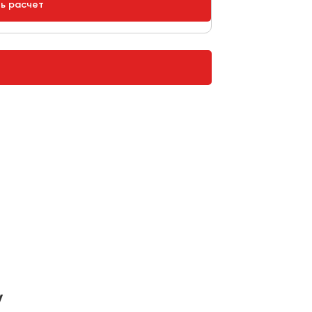
ть расчет
у