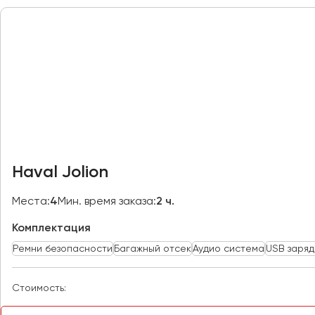
Казань
Калининград
Калуга
Кемерово
Керчь
Киров
Краснодар
Красноярск
Курган
Haval Jolion
Курск
Места:
4
Мин. время заказа:
2 ч.
Липецк
Комплектация
Луганск
Ремни безопасности
Багажный отсек
Аудио система
USB заряд
Магнитогорск
Стоимость:
Макеевка
Махачкала