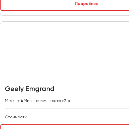
Подробнее
Москва
Мурманск
Набережные Челны
Нижний Новгород
Нижний Тагил
Новокузнецк
Новороссийск
Новосибирск
Омск
Geely Emgrand
Орёл
Оренбург
Места:
4
Мин. время заказа:
2 ч.
Пенза
Стоимость:
Пермь