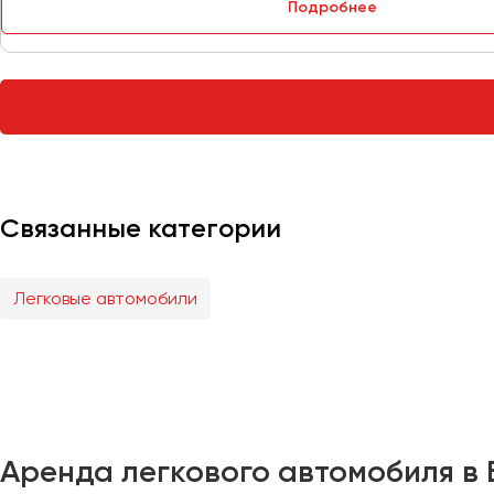
Подробнее
Тверь
Тольятти
Томск
Тула
Тюмень
Улан-Удэ
Связанные категории
Ульяновск
Уфа
Легковые автомобили
Феодосия
Хабаровск
Чебоксары
Аренда легкового автомобиля в 
Челябинск